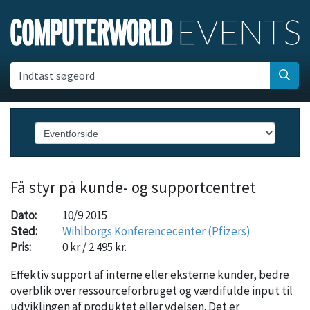
Indtast søgeord
Få styr på kunde- og supportcentret
Dato:
10/9 2015
Sted:
Wihlborgs Konferencecenter (Pfizers)
Pris:
0 kr / 2.495 kr.
Effektiv support af interne eller eksterne kunder, bedre
overblik over ressourceforbruget og værdifulde input til
udviklingen af produktet eller ydelsen. Det er