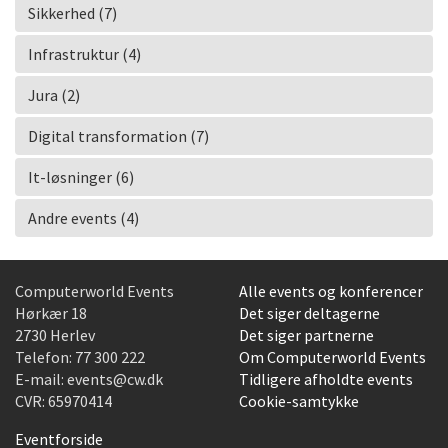
Sikkerhed (7)
Infrastruktur (4)
Jura (2)
Digital transformation (7)
It-løsninger (6)
Andre events (4)
Computerworld Events
Alle events og konferencer
Hørkær 18
Det siger deltagerne
2730 Herlev
Det siger partnerne
Telefon:
77 300 222
Om Computerworld Events
E-mail:
events@cw.dk
Tidligere afholdte events
CVR: 65970414
Cookie-samtykke
Eventforside