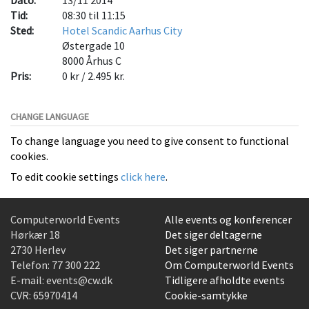
Dato:
13/11 2014
Tid:
08:30 til 11:15
Sted:
Hotel Scandic Aarhus City
Østergade 10
8000
Århus C
Pris:
0 kr / 2.495 kr.
CHANGE LANGUAGE
To change language you need to give consent to functional
cookies.
To edit cookie settings
click here
.
Computerworld Events
Alle events og konferencer
Hørkær 18
Det siger deltagerne
2730 Herlev
Det siger partnerne
Telefon:
77 300 222
Om Computerworld Events
E-mail:
events@cw.dk
Tidligere afholdte events
CVR: 65970414
Cookie-samtykke