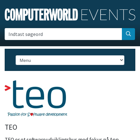
Indtast søgeord
TEO
TEO er et softwareudviklingshus med fokus på App