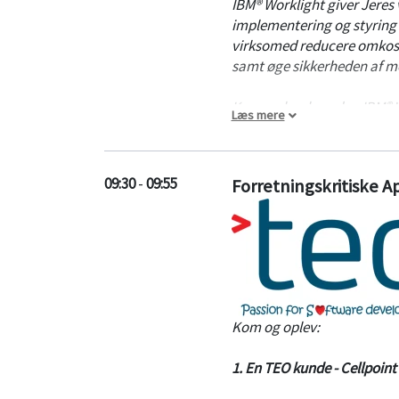
IBM® Worklight giver Jeres 
implementering og styring 
virksomed reducere omkostn
samt øge sikkerheden af mo
Kom og hør hvordan IBM® Wo
Læs mere
hvad vores kunder har opnå
installeret en trial version
09:30
-
09:55
Forretningskritiske A
Kom og oplev:
1. En TEO kunde - Cellpoint