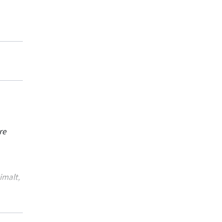
s:
re
TEO
imalt,
,
ne