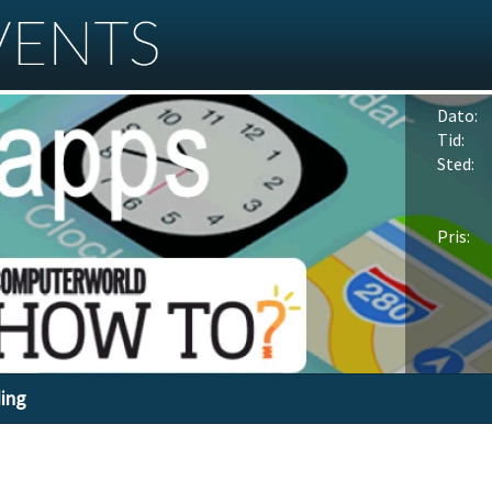
Dato:
Tid:
Sted:
Pris:
ding