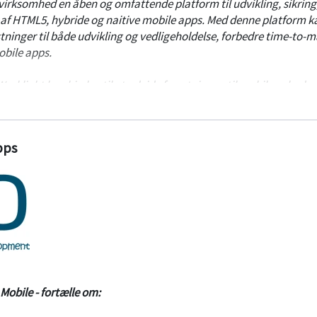
virksomhed en åben og omfattende platform til udvikling, sikring
af HTML5, hybride og naitive mobile apps. Med denne platform k
inger til både udvikling og vedligeholdelse, forbedre time-to-m
bile apps.
rklight kan hjælpe til at udvide forretningen til mobile enheder
et med denne løsning. Se i øvrigt produktdemonstrationer og få
 af af IBM® Worklight på dagen.
pps
 Mobile - fortælle om: