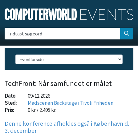
Indtast søgeord
TechFront: Når samfundet er målet
Dato:
09/12 2026
Sted:
Madscenen Backstage i Tivoli Friheden
Pris:
0 kr / 2.495 kr.
Denne konference afholdes også i København d.
3. december.