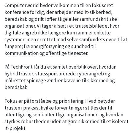
Computerworld byder velkommen til en fokuseret
konference for dig, der arbejder med it-sikkerhed,
beredskab og drift i offentlige eller samfundskritiske
organisationer. Vi tager afsæt i et trusselsbillede, hvor
digitale angreb ikke længere kun rammer enkelte
systemer, men er rettet mod selve samfundets evne til at
fungere; fra energiforsyning og sundhed til
kommunikation og offentlige tjenester.
På TechFront får du et samlet overblik over, hvordan
hybridtrusler, statssponsorerede cyberangreb og
målrettet spionage ændrer kravene til sikkerhed og
beredskab.
Fokus er på forståelse og prioritering: Hvad betyder
truslen i praksis, hvilke forventninger stilles der til
offentlige og semi-offentlige organisationer, og hvordan
styrkes robustheden uden at gøre sikkerhed til et isoleret
it-projekt.