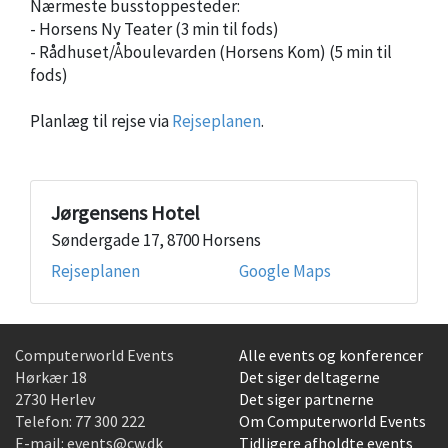
Nærmeste busstoppesteder:
- Horsens Ny Teater (3 min til fods)
- Rådhuset/Åboulevarden (Horsens Kom) (5 min til
fods)
Planlæg til rejse via
Rejseplanen
.
Jørgensens Hotel
Søndergade 17, 8700 Horsens
Rejseplanen
Google Maps
Computerworld Events
Alle events og konferencer
Hørkær 18
Det siger deltagerne
2730 Herlev
Det siger partnerne
Telefon:
77 300 222
Om Computerworld Events
E-mail:
events@cw.dk
Tidligere afholdte events