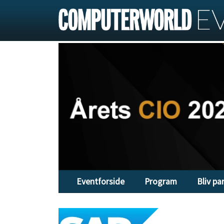
Eventforside
Program
Bliv pa