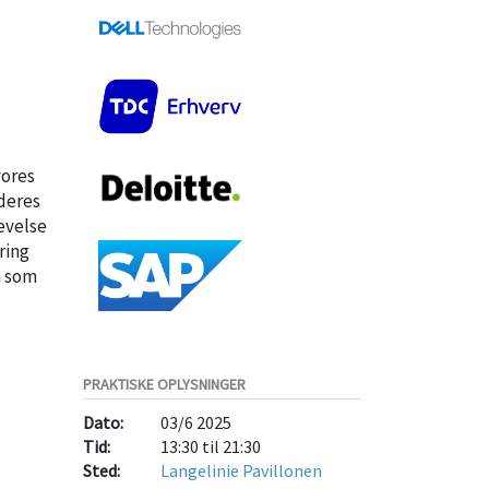
vores
 deres
evelse
ring
n som
PRAKTISKE OPLYSNINGER
Dato:
03/6 2025
Tid:
13:30 til 21:30
Sted:
Langelinie Pavillonen