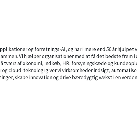
plikationer og forretnings-AI, og har i mere end 50 år hjulpet 
ammen. Vi hjælper organisationer med at få det bedste frem i
r på tværs af økonomi, indkøb, HR, forsyningskæde og kundeopl
r og cloud-teknologi giver vi virksomheder indsigt, automatise
tninger, skabe innovation og drive bæredygtig vækst i en verde