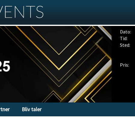
Dato:
Tid:
Sted:
Pris:
rtner
Bliv taler