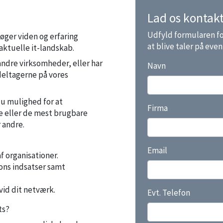
Lad os kontakt
Udfyld formularen fo
ger viden og erfaring
at blive taler på eve
 aktuelle it-landskab.
andre virksomheder, eller har
Navn
deltagerne på vores
du mulighed for at
Firma
e eller de mest brugbare
r andre.
Email
 organisationer.
ions indsatser samt
id dit netværk.
Evt. Telefon
ts?