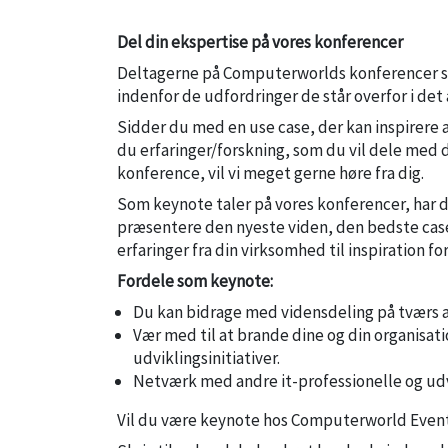
Del din ekspertise på vores konferencer
Deltagerne på Computerworlds konferencer sø
indenfor de udfordringer de står overfor i det
Sidder du med en use case, der kan inspirere 
du erfaringer/forskning, som du vil dele med 
konference, vil vi meget gerne høre fra dig.
Som keynote taler på vores konferencer, har 
præsentere den nyeste viden, den bedste cas
erfaringer fra din virksomhed til inspiration fo
Fordele som keynote:
Du kan bidrage med vidensdeling på tværs af
Vær med til at brande dine og din organisat
udviklingsinitiativer.
Netværk med andre it-professionelle og udv
Vil du være keynote hos Computerworld Even