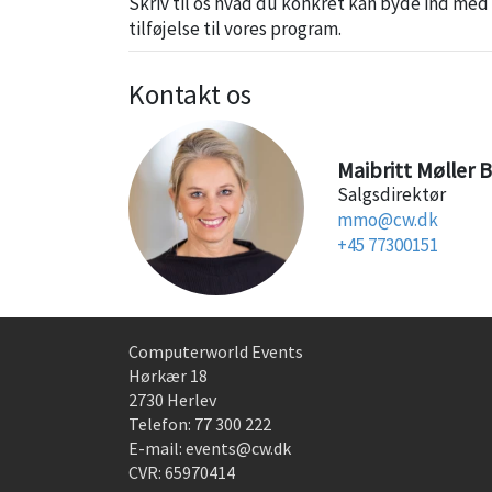
Skriv til os hvad du konkret kan byde ind m
tilføjelse til vores program.
Kontakt os
Maibritt Møller 
Salgsdirektør
mmo@cw.dk
+45 77300151
Computerworld Events
Hørkær 18
2730 Herlev
Telefon:
77 300 222
E-mail:
events@cw.dk
CVR: 65970414