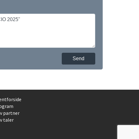
Send
entforside
ogram
iv partner
v taler