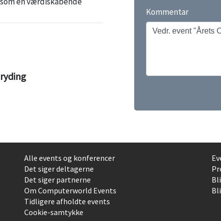
ed som en værdiskabende
Kommentar
Bryding
Alle events og konferencer
Ev
Det siger deltagerne
Pr
Det siger partnerne
Bl
Om Computerworld Events
Bli
Tidligere afholdte events
Cookie-samtykke