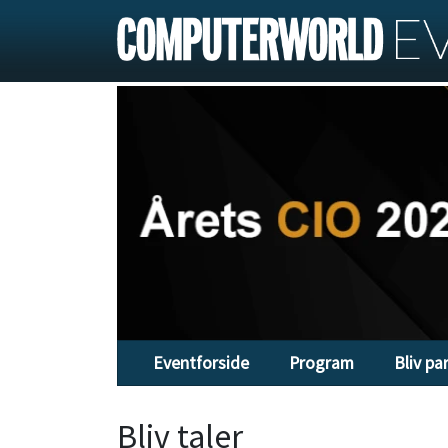
Eventforside
Program
Bliv pa
Bliv taler