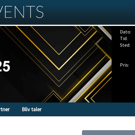
Dato:
Tid:
Sted:
Pris:
rtner
Bliv taler