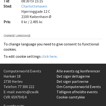
Tid:
08:30 til 15:15
Sted:
Charlottehaven
Hjørringgade 12 C
2100
København Ø
Pris:
0 kr / 2.495 kr.
CHANGE LANGUAGE
To change language you need to give consent to functional
cookies.
To edit cookie settings
click here
.
Computerworld Events
Alle events og konferencer
Hørkær 18
Det siger deltagerne
2730 Herlev
Det siger partnerne
Telefon:
77 300 222
Om Computerworld Events
E-mail:
events@cw.dk
Tidligere afholdte events
CVR: 65970414
Cookie-samtykke