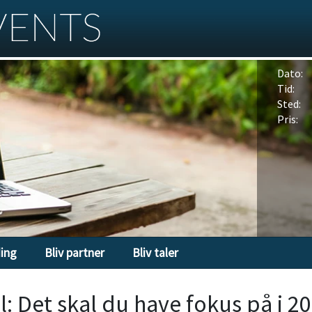
Dato:
Tid:
Sted:
Pris:
ding
Bliv partner
Bliv taler
: Det skal du have fokus på i 2