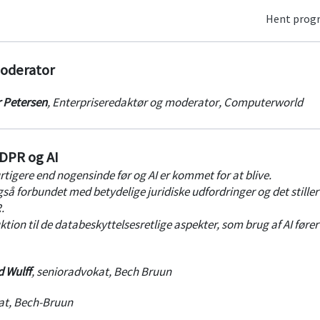
Hent pro
moderator
r Petersen
,
Enterpriseredaktør og moderator
,
Computerworld
GDPR og AI
rtigere end nogensinde før og AI er kommet for at blive.
gså forbundet med betydelige juridiske udfordringer og det stiller
.
uktion til de databeskyttelsesretlige aspekter, som brug af AI føre
 Wulff
,
senioradvokat
,
Bech Bruun
at
,
Bech-Bruun