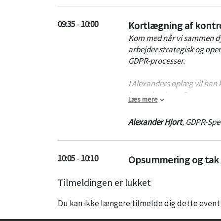
09:35
-
10:00
Kortlægning af kontro
Kom med når vi sammen dyk
arbejder strategisk og oper
GDPR-processer.
I Alexanders oplæg vil han
herunder deres Governance 
Læs mere
samt hvordan Uni-Tankers p
Alexander Hjort
,
GDPR-Spec
10:05
-
10:10
Opsummering og tak f
Tilmeldingen er lukket
Du kan ikke længere tilmelde dig dette event