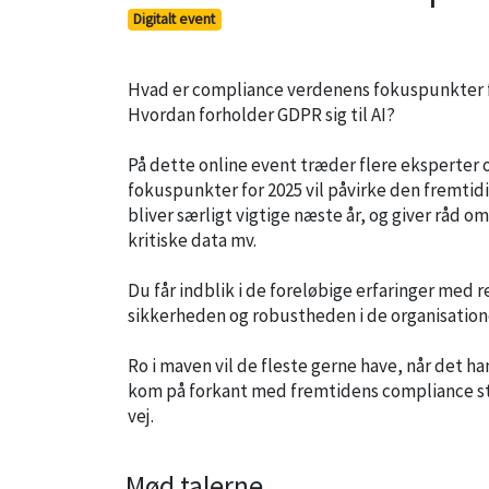
Digitalt event
Hvad er compliance verdenens fokuspunkter for
Hvordan forholder GDPR sig til AI?
På dette online event træder flere eksperter
fokuspunkter for 2025 vil påvirke den fremtid
bliver særligt vigtige næste år, og giver råd 
kritiske data mv.
Du får indblik i de foreløbige erfaringer med 
sikkerheden og robustheden i de organisatione
Ro i maven vil de fleste gerne have, når det han
kom på forkant med fremtidens compliance stra
vej.
Mød talerne