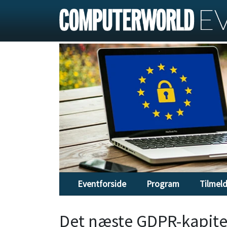
Eventforside
Program
Tilmel
Det næste GDPR-kapitel