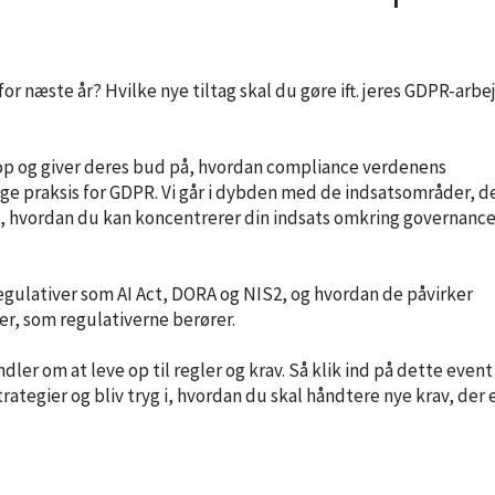
 næste år? Hvilke nye tiltag skal du gøre ift. jeres GDPR-arbe
 op og giver deres bud på, hvordan compliance verdenens
ige praksis for GDPR. Vi går i dybden med de indsatsområder, d
om, hvordan du kan koncentrerer din indsats omkring governance,
regulativer som AI Act, DORA og NIS2, og hvordan de påvirker
r, som regulativerne berører.
dler om at leve op til regler og krav. Så klik ind på dette event
tegier og bliv tryg i, hvordan du skal håndtere nye krav, der 