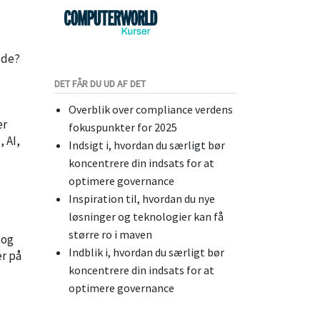
jde?
DET FÅR DU UD AF DET
Overblik over compliance verdens
er
fokuspunkter for 2025
 AI,
Indsigt i, hvordan du særligt bør
koncentrere din indsats for at
optimere governance
Inspiration til, hvordan du nye
løsninger og teknologier kan få
større ro i maven
 og
Indblik i, hvordan du særligt bør
er på
koncentrere din indsats for at
optimere governance