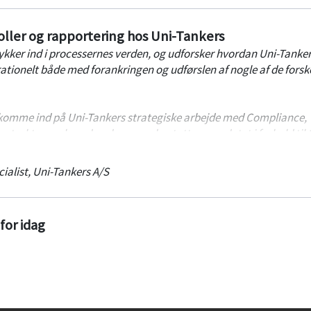
ller og rapportering hos Uni-Tankers
ker ind i processernes verden, og udforsker hvordan Uni-Tanke
ationelt både med forankringen og udførslen af nogle af de forske
 komme ind på Uni-Tankers strategiske arbejde med Compliance,
struktur, og hvordan denne understøtter mandatet i forhold til
rocesser lever operationelt og understøtter den daglige drift.
ialist
,
Uni-Tankers A/S
or idag