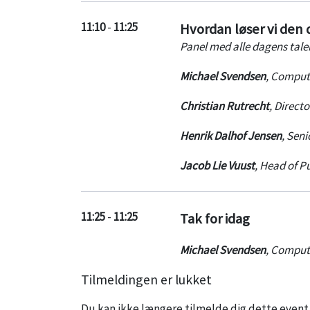
11:10
-
11:25
Hvordan løser vi den d
Panel med alle dagens tale
Michael Svendsen
,
Compute
Christian Rutrecht
,
Directo
Henrik Dalhof Jensen
,
Senio
Jacob Lie Vuust
,
Head of Pu
11:25
-
11:25
Tak for idag
Michael Svendsen
,
Compute
Tilmeldingen er lukket
Du kan ikke længere tilmelde dig dette event