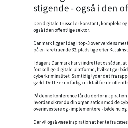
stigende - også i den of
Den digitale trussel er konstant, kompleks og
også i den offentlige sektor.
Danmark ligger i dag i top-3 over verdens mest
på en faretruende 32. plads lige efter Kasakhst
I dagens Danmark har vi indrettet os sådan, a
forskellige digitale platforme, hvilket gør bå
cyberkriminalitet. Samtidig lyder det fra rapp
gæld. Dette er en farlig cocktail for de offent
På denne konference får du derfor inspiration
hvordan sikrer du din organisation mod de cyb
overinvestere og -implementere - både nu og 
Der vil også være inspiration at hente fra cases f