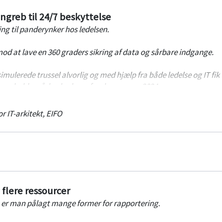
ngreb til 24/7 beskyttelse
ing til panderynker hos ledelsen.
mod at lave en 360 graders sikring af data og sårbare indgange.
mulerede trussel alvorlig og med hjælp fra både ledelse og IT fik
som holder sårbarhederne fra døren anno 2024.
blik i hvordan Managed Detect & Response (MDR) giver EIFO en bed
r IT-arkitekt
,
EIFO
e flere ressourcer
 er man pålagt mange former for rapportering.