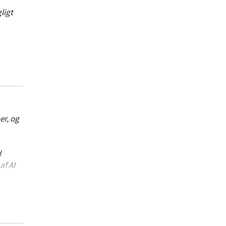
ligt
er, og
d
af AI
.