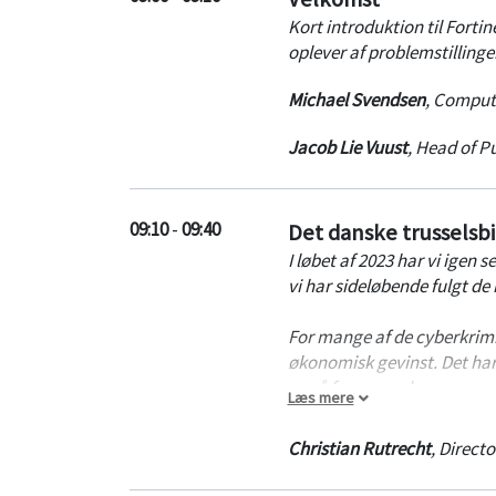
Kort introduktion til Forti
oplever af problemstillinge
Michael Svendsen
,
Compute
Jacob Lie Vuust
,
Head of Pu
09:10
-
09:40
Det danske trusselsb
I løbet af 2023 har vi igen
vi har sideløbende fulgt de
For mange af de cyberkrimin
økonomisk gevinst. Det har 
er på fremmarch.
Læs mere
I denne session får du et in
Christian Rutrecht
,
Directo
angrebstyper samt metoder d