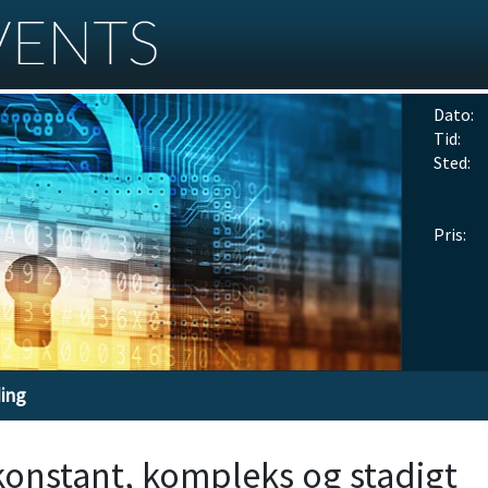
Dato:
Tid:
Sted:
Pris:
ding
 konstant, kompleks og stadigt