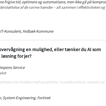
e frigive tid, optimere og automatisere, men ikke gå på kompro
derstøttelse af de varme hænder – alt sammen i effektiviteten og
 deres erfaringer med fokus på netværk og datacenter implement
IT-Konsulent
,
Holbæk Kommune
 overvågning en mulighed, eller tænker du AI som
løsning for jer?
espons Service
vice
ærktøjer kan hjælpe med opsætning, trusselsanalyse, respons og
sikkerheds team med at opdage og afhjælpe hændelser hurtigt.
r, System Engineering
,
Fortinet