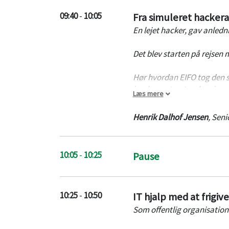
09:40
-
10:05
Fra simuleret hackera
En lejet hacker, gav anledn
Det blev starten på rejsen 
Hør hvordan EIFO tog den si
implementeret en løsning 
Læs mere
I denne session får du ind
Henrik Dalhof Jensen
,
Senio
nattesøvn.
10:05
-
10:25
Pause
10:25
-
10:50
IT hjalp med at frigiv
Som offentlig organisation