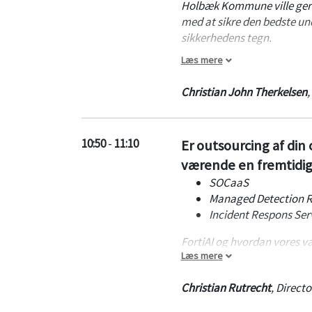
Holbæk Kommune ville gern
med at sikre den bedste un
sikkerhedens tegn.
Læs mere
På dagens session deler de
Christian John Therkelsen
,
10:50
-
11:10
Er outsourcing af din
værende en fremtidig 
SOCaaS
Managed Detection R
Incident Respons Ser
FortiAI og hvordan vores v
Læs mere
strømliner netværks og IT-
Christian Rutrecht
,
Directo