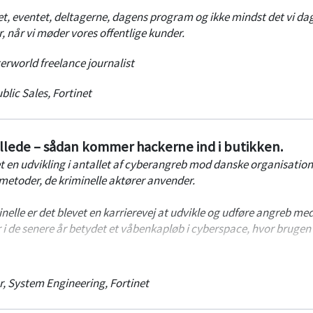
net, eventet, deltagerne, dagens program og ikke mindst det vi dag
r, når vi møder vores offentlige kunder.
rworld freelance journalist
blic Sales
,
Fortinet
illede – sådan kommer hackerne ind i butikken.
 set en udvikling i antallet af cyberangreb mod danske organisation
 metoder, de kriminelle aktører anvender.
elle er det blevet en karrierevej at udvikle og udføre angreb me
i de senere år betydet et våbenkapløb i cyberspace, hvor brugen 
dblik i det aktuelle danske trusselsbillede og vi gennemgår hvilke
r, System Engineering
,
Fortinet
er anvendes af de cyberkriminelle i dag - inklusive brugen af AI