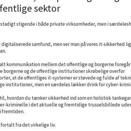
fentlige sektor
 stadigt stigende i både private virksomheder, men i særdeles
 digitaliserede samfund, men ser man på vores it-sikkerhed lig
an.
t alt kommunikation mellem det offentlige og borgerne foregår
de borgerne og de offentlige institutioner skrøbelige overfor
orter, at de offentliges it-systemer er støvede og fulde af tekn
lige institutioner, men en særdeles lækker drink for cyber-krimi
 til, hvordan du tænker sikkerhed ind som en holistisk tankegan
er-kriminelle i det aktuelle og fremtidige trusselsbillede ude
i fremtiden.
ortalt fra det virkelige liv.