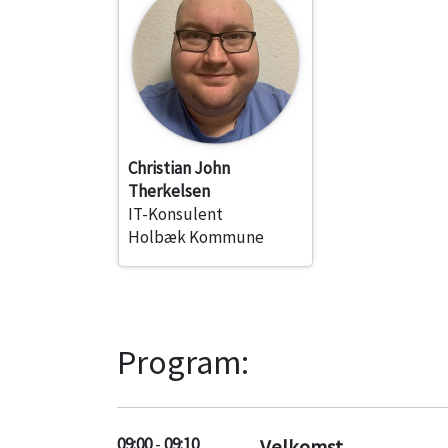
Christian John
Therkelsen
IT-Konsulent
Holbæk Kommune
Program:
09:00
-
09:10
Velkomst