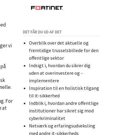
hed
DET FÅR DU UD AF DET
Overblik over det aktuelle og
ger vi
fremtidige trusselsbillede for den
offentlige sektor
Indsigt i, hvordan du sikrer dig
 på
uden at overinvestere og -
isk
implementere
nelle.
Inspiration til en holistisk tilgang
til it-sikkerhed
g. For
Indblik i, hvordan andre offentlige
n at
institutioner har sikret sig mod
cyberkriminalitet
Netværk og erfaringsudveksling
med andre it-sikkerheds