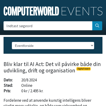
Indtast søgeord
Bliv klar til AI Act: Det vil påvirke både din
udvikling, drift og organisation
Digitalt event
Dato:
20/8 2024
Sted:
Online
Pris:
0 kr / 2.495 kr.
Fordelene ved at anvende kunstig intelligens bliver
stadig mere udtalte, og både som virksomhed og