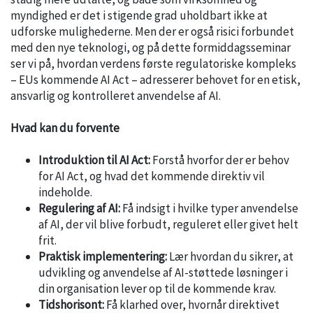
myndighed er det i stigende grad uholdbart ikke at
udforske mulighederne. Men der er også risici forbundet
med den nye teknologi, og på dette formiddagsseminar
ser vi på, hvordan verdens første regulatoriske kompleks
– EUs kommende AI Act – adresserer behovet for en etisk,
ansvarlig og kontrolleret anvendelse af AI.
Hvad kan du forvente
Introduktion til AI Act:
Forstå hvorfor der er behov
for AI Act, og hvad det kommende direktiv vil
indeholde.
Regulering af AI:
Få indsigt i hvilke typer anvendelse
af AI, der vil blive forbudt, reguleret eller givet helt
frit.
Praktisk implementering:
Lær hvordan du sikrer, at
udvikling og anvendelse af AI-støttede løsninger i
din organisation lever op til de kommende krav.
Tidshorisont:
Få klarhed over, hvornår direktivet