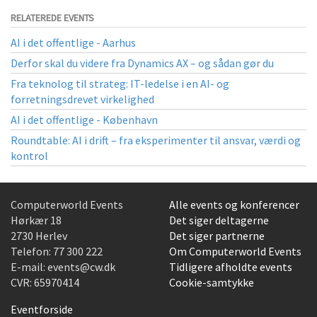
RELATEREDE EVENTS
AI i det offentlige - Aarhus
Derfor skal du videre fra Dynamics AX – og sådan gør du
Fra teknolog til strateg: IT-ledelse i en AI- og
forretningsdrevet virkelighed
AI i det offentlige - København
Roundtable: AI i drift – fra eksperimenter til ansvar, værdi og
kontrol
Computerworld Events
Alle events og konferencer
Hørkær 18
Det siger deltagerne
2730 Herlev
Det siger partnerne
Telefon:
77 300 222
Om Computerworld Events
E-mail:
events@cw.dk
Tidligere afholdte events
CVR: 65970414
Cookie-samtykke
Eventforside