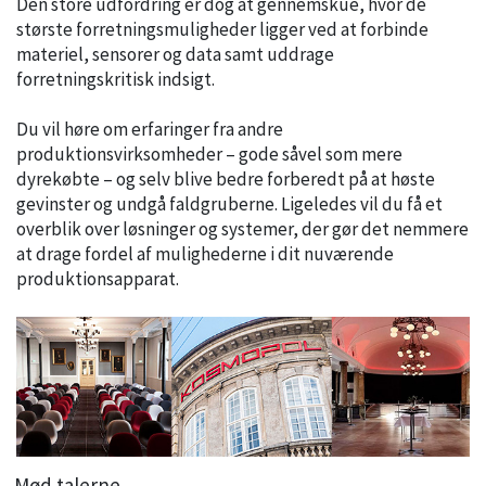
Den store udfordring er dog at gennemskue, hvor de
største forretningsmuligheder ligger ved at forbinde
materiel, sensorer og data samt uddrage
forretningskritisk indsigt.
Du vil høre om erfaringer fra andre
produktionsvirksomheder – gode såvel som mere
dyrekøbte – og selv blive bedre forberedt på at høste
gevinster og undgå faldgruberne. Ligeledes vil du få et
overblik over løsninger og systemer, der gør det nemmere
at drage fordel af mulighederne i dit nuværende
produktionsapparat.
Mød talerne