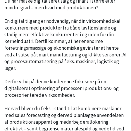
Du har måske digitaliseret salg og finans i større eller
mindre grad – men hvad med produktionen?
En digital tilgang er nødvendig, når din virksomhed skal
konkurrere med produkter fra både lavtlønslande og
stadig mere effektive konkurrenter i og uden for din
kerneindustri. Dertil kommer, at her er enorme
forretningsmæssige og økonomiske gevinster at hente
ved at satse på smart manufacturing og klikke sensorer, AI
og procesautomatisering på f.eks. maskiner, logistik og
lager.
Derfor vil vi på denne konference fokusere på en
digitaliseret optimering af processer i produktions- og
procesorienterede virksomheder.
Herved bliver du f.eks. i stand til at kombinere maskiner
med sales forecasting og derved planlægge anvendelsen
af produktionsapparat og medarbejderallokering
effektivt – samt begrænse materialespild og nedetid ved