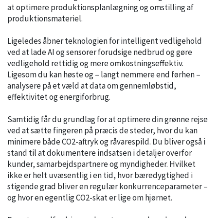
at optimere produktionsplanlægning og omstilling af
produktionsmateriel.
Ligeledes åbner teknologien for intelligent vedligehold
ved at lade AI og sensorer forudsige nedbrud og gøre
vedligehold rettidig og mere omkostningseffektiv.
Ligesom du kan høste og – langt nemmere end førhen –
analysere på et væld at data om gennemløbstid,
effektivitet og energiforbrug.
Samtidig får du grundlag for at optimere din grønne rejse
ved at sætte fingeren på præcis de steder, hvor du kan
minimere både CO2-aftryk og råvarespild. Du bliver også i
stand til at dokumentere indsatsen i detaljer overfor
kunder, samarbejdspartnere og myndigheder. Hvilket
ikke er helt uvæsentlig i en tid, hvor bæredygtighed i
stigende grad bliver en regulær konkurrenceparameter –
og hvor en egentlig CO2-skat er lige om hjørnet.