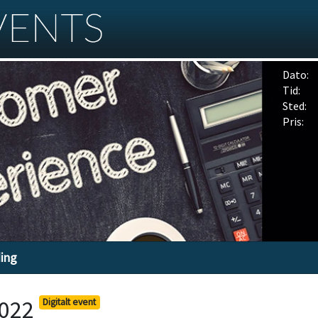
Dato:
Tid:
Sted:
Pris:
ding
2022
Digitalt event