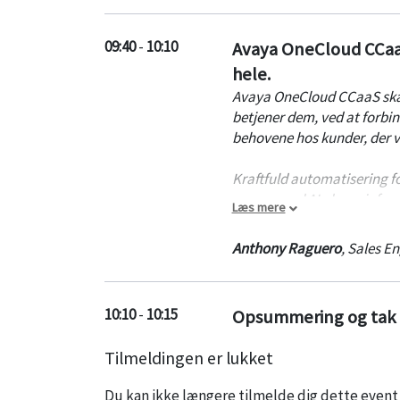
09:40
-
10:10
Avaya OneCloud CCaaS
hele.
Avaya OneCloud CCaaS skab
betjener dem, ved at forbin
behovene hos kunder, der vi
Kraftfuld automatisering fo
succes med AI, der er infund
Læs mere
Avaya OneCloud CCaaS har, 
kundeoplevelser.
Anthony Raguero
,
Sales En
Indlægget afholdes på enge
10:10
-
10:15
Opsummering og tak f
Tilmeldingen er lukket
Du kan ikke længere tilmelde dig dette event