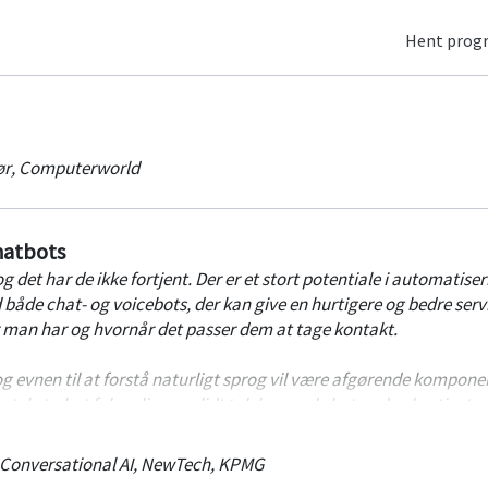
Hent pro
ør
,
Computerworld
atbots
og det har de ikke fortjent. Der er et stort potentiale i automatiser
e chat- og voicebots, der kan give en hurtigere og bedre servi
man har og hvornår det passer dem at tage kontakt.
 evnen til at forstå naturligt sprog vil være afgørende kompone
r tekst-chat følger lige om lidt talebaserede bots – den hurtigst
yngre målgrupper. Linea tager os på guidet tour gennem mulighe
gen med kunderne i dag og i fremtiden og sørger for, at alle ved h
 Conversational AI, NewTech
,
KPMG
når de vil i gang med Conversational AI.