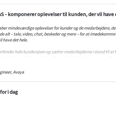
 - komponerer oplevelser til kunden, der vil have 
er mindeværdige oplevelser for kunder og de medarbejdere, de
de alt – tale, video, chat, beskeder og mere – for at imødekomme
l have det hele.
rbinder hele kunderejsen og sætter medarbejderne i stand til at 
eret i hver enkelt interaktion for at sikre de bedst mulige resultat
hvad organisationer har brug for for at skabe ubesværede, tota
gineer
,
Avaya
lsk.
or i dag