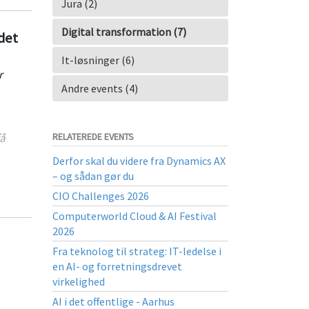
Jura (2)
Digital transformation (7)
det
It-løsninger (6)
r
Andre events (4)
RELATEREDE EVENTS
få
er.
Derfor skal du videre fra Dynamics AX
le
– og sådan gør du
CIO Challenges 2026
Computerworld Cloud & AI Festival
2026
Fra teknolog til strateg: IT-ledelse i
en AI- og forretningsdrevet
virkelighed
AI i det offentlige - Aarhus