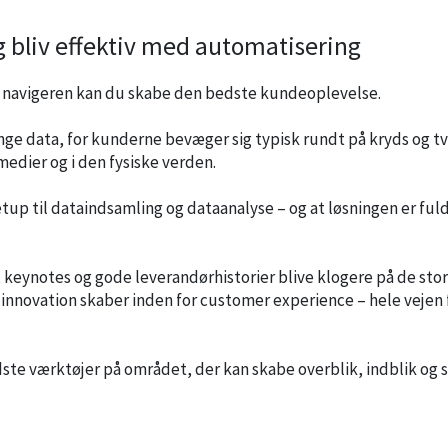
 bliv effektiv med automatisering
g navigeren kan du skabe den bedste kundeoplevelse.
ge data, for kunderne bevæger sig typisk rundt på kryds og t
medier og i den fysiske verden.
etup til dataindsamling og dataanalyse – og at løsningen er ful
 keynotes og gode leverandørhistorier blive klogere på de sto
innovation skaber inden for customer experience – hele vejen 
ste værktøjer på området, der kan skabe overblik, indblik og 