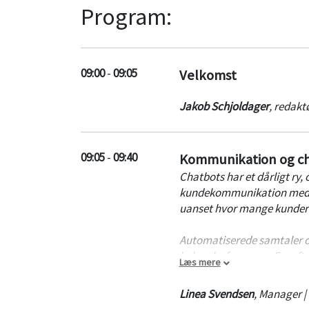
Program:
09:00
-
09:05
Velkomst
Jakob Schjoldager
,
redakt
09:05
-
09:40
Kommunikation og ch
Chatbots har et dårligt ry, 
kundekommunikation med båd
uanset hvor mange kunder 
Automatiserede samtaler og
beherske fremover. For efte
Læs mere
voksende kanal blandt de 
for automatisering af dialo
Linea Svendsen
,
Manager |
faldgrubber de skal undgå, 