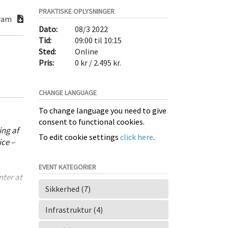
PRAKTISKE OPLYSNINGER
gram
Dato:
08/3 2022
Tid:
09:00 til 10:15
Sted:
Online
Pris:
0 kr / 2.495 kr.
CHANGE LANGUAGE
To change language you need to give
consent to functional cookies.
ing af
To edit cookie settings
click here
.
ce –
EVENT KATEGORIER
nter at
Sikkerhed (7)
derne
Infrastruktur (4)
vilke