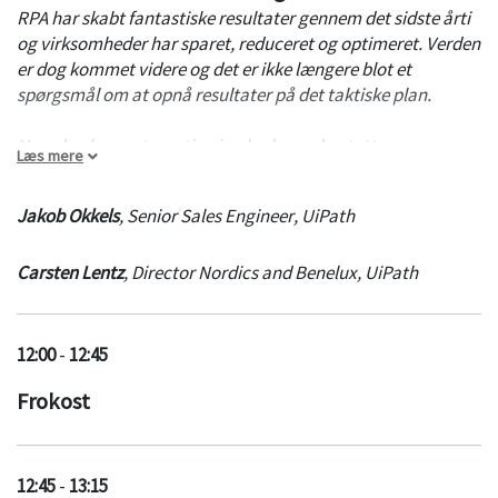
– ARPA (Agile RPA). Og bedst af det hele – til en fjerdedel af
RPA har skabt fantastiske resultater gennem det sidste årti
en traditionel datavarehusløsning.
og virksomheder har sparet, reduceret og optimeret. Verden
er dog kommet videre og det er ikke længere blot et
Tomislav vil derfor gennemgå en konkret case, hvor Tatesoft
spørgsmål om at opnå resultater på det taktiske plan.
ARPA platform blev brugt til at implementere en
datavarehusløsning til en finansiel virksomhed.
Hvordan kan automatisering bedre understøtte
Læs mere
organisationernes evne til at skabe innovation?
Jakob Okkels
,
Senior Sales Engineer
,
UiPath
UiPath har med sine 300 kunder i Danmark, gjort sig en lang
række erfaringer om hvordan man med fordel kan skifte
Carsten Lentz
,
Director Nordics and Benelux
,
UiPath
fokus fra de klassiske KPI’er, til i stedet at afstemme med de
strategiske målsætninger.
Hør, hvordan man med en række simple råd, inden for 5
12:00
-
12:45
hovedområder, kan maksimere værdien af sine
Frokost
automatiseringsinitiativer.
12:45
-
13:15