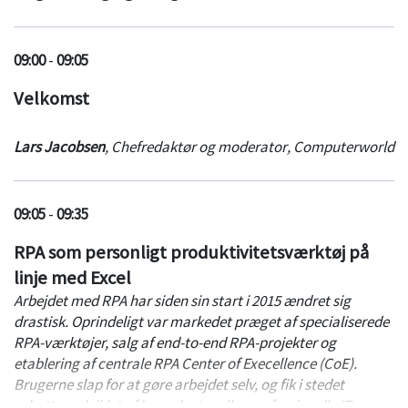
09:00
-
09:05
Velkomst
Lars Jacobsen
,
Chefredaktør og moderator
,
Computerworld
09:05
-
09:35
RPA som personligt produktivitetsværktøj på
linje med Excel
Arbejdet med RPA har siden sin start i 2015 ændret sig
drastisk. Oprindeligt var markedet præget af specialiserede
RPA-værktøjer, salg af end-to-end RPA-projekter og
etablering af centrale RPA Center of Execellence (CoE).
Brugerne slap for at gøre arbejdet selv, og fik i stedet
robotter udviklet af konsulenter eller professionelle IT-