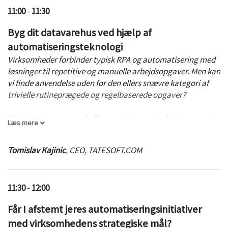
11:00
-
11:30
Hvordan udvikler man bedst et automatiseringsprogram?
Byg dit datavarehus ved hjælp af
Hvordan leverer man kontinuerligt, når forretningen er
automatiseringsteknologi
gearet til automatisering?
Virksomheder forbinder typisk RPA og automatisering med
løsninger til repetitive og manuelle arbejdsopgaver. Men kan
vi finde anvendelse uden for den ellers snævre kategori af
trivielle rutineprægede og regelbaserede opgaver?
Vi har stor succes med af bygge datavarehusløsninger ved
Læs mere
hjælp af egenudviklet automatiseringsteknologi. Centralt
for ethvert datavarehus er ETL motor. En ETL motor
Tomislav Kajinic
,
CEO
,
TATESOFT.COM
indsamler data fra forskellige datakilder, transformerer dem
til reelle indsigter, og loader dem i ét centralt datavarehus.
11:30
-
12:00
Traditionelt bruger man teknologier som Java, .NET, SQL,
SAS til at implementere datavarehusløsninger. Men vi har
Får I afstemt jeres automatiseringsinitiativer
formået at bygge flere datavarehusløsninger udelukkende
med virksomhedens strategiske mål?
ved hjælp af vores egenudviklede automatiseringsplatform