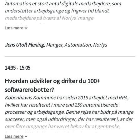
Automation et stort antal digitale medarbejdere, som
understøtter arbejdsgange og frigiver tid blandt
medarbejdere på tværs af Norlys' mange
forretningsområder.
Læs mere
Med tiden er Norlys Automation blevet i stand til at levere
Jens Utoft Flening
,
Manger, Automation
,
Norlys
solide automatiseringsløsninger på samlebånd. Dog blev
det med tiden en udfordring at styre og drifte af de mange
løsninger.
14:35
-
15:05
Få indblik i, hvordan Norlys har håndteret og reduceret
Hvordan udvikler og drifter du 100+
driften i takt med at antallet af løsninger er steget. Bliv
softwarerobotter?
derudover klogere på, hvilke udfordringer og muligheder
Norlys som fusionsvirksomhed står overfor, og hvordan
Københavns Kommune har siden 2015 arbejdet med RPA,
fremtiden ser ud.
hvilket har resulteret i mere end 250 automatiserede
processer og arbejdsgange. Denne rejse har budt på mange
succeser, men også udfordringer, der har resulteret i, at der
over flere omgange har været behov for at gentænke,
hvordan RPA skal benyttes i Københavns Kommune og
Læs mere