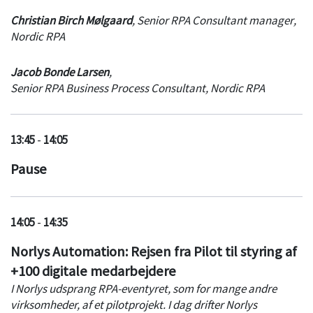
Vi vil gennemgå de faldgruber, som vi oftest ser, fulgt op af
Christian Birch Mølgaard
,
Senior RPA Consultant manager
,
vores bedste råd til, hvordan man får succes på RPA-rejsen.
Nordic RPA
Når virksomheder skal i gang bliver vi for eksempel ofte
spurgt; ”Hvor skal RPA afdelingen ligge?” eller ”Hvilke
Jacob Bonde Larsen
,
kompetencer skal vi have?”
Senior RPA Business Process Consultant
,
Nordic RPA
For virksomheder, der er kommet forbi de første trin, er det
vigtigt at bruge tiden på det rigtige.
13:45
-
14:05
Pause
Hvordan undgår man at bruge tiden på de forkerte
processer, samt at blive indhentet af en støt voksende
vedligeholdelses opgave?
14:05
-
14:35
Norlys Automation: Rejsen fra Pilot til styring af
+100 digitale medarbejdere
I Norlys udsprang RPA-eventyret, som for mange andre
virksomheder, af et pilotprojekt. I dag drifter Norlys