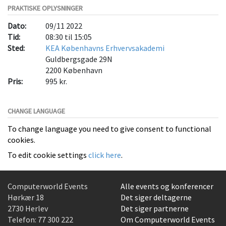
PRAKTISKE OPLYSNINGER
Dato:
09/11 2022
Tid:
08:30 til 15:05
Sted:
KEA Københavns Erhvervsakademi
Guldbergsgade 29N
2200
København
Pris:
995 kr.
CHANGE LANGUAGE
To change language you need to give consent to functional
cookies.
To edit cookie settings
click here
.
Computerworld Events
Alle events og konferencer
Hørkær 18
Det siger deltagerne
2730 Herlev
Det siger partnerne
Telefon:
77 300 222
Om Computerworld Events