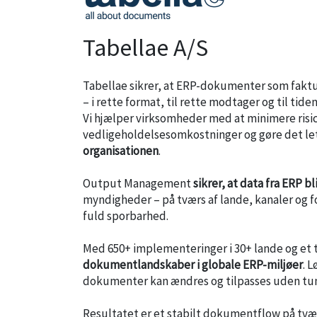
Tabellae A/S
Tabellae sikrer, at ERP-dokumenter som faktur
– i rette format, til rette modtager og til tiden
Vi hjælper virksomheder med at minimere risi
vedligeholdelsesomkostninger og gøre det le
organisationen
.
Output Management
sikrer, at data fra ERP 
myndigheder – på tværs af lande, kanaler og f
fuld sporbarhed.
Med 650+ implementeringer i 30+ lande og et 
dokumentlandskaber i globale ERP-miljøer
. 
dokumenter kan ændres og tilpasses uden tun
Resultatet er et stabilt dokumentflow på tvær