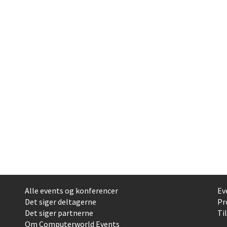
Alle events og konferencer
Ev
Det siger deltagerne
Pr
Det siger partnerne
Ti
Om Computerworld Events