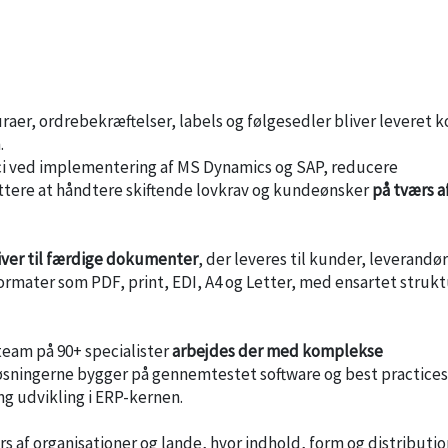
aer, ordrebekræftelser, labels og følgesedler bliver leveret k
.
ci ved implementering af MS Dynamics og SAP, reducere
ttere at håndtere skiftende lovkrav og kundeønsker
på tværs a
bliver til færdige dokumenter
, der leveres til kunder, leverandø
ormater som PDF, print, EDI, A4 og Letter, med ensartet strukt
team på 90+ specialister
arbejdes der med komplekse
Løsningerne bygger på gennemtestet software og best practices
g udvikling i ERP-kernen.
s af organisationer og lande, hvor indhold, form og distributio