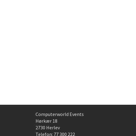
Computerworld Events
Hørkær 18
2730 Herlev
Telefon:
77 300 222