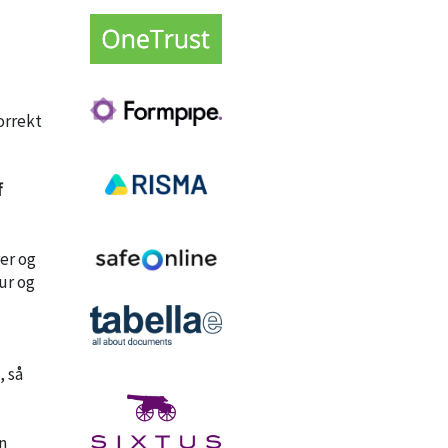
orrekt
f
rer og
ur og
, så
n