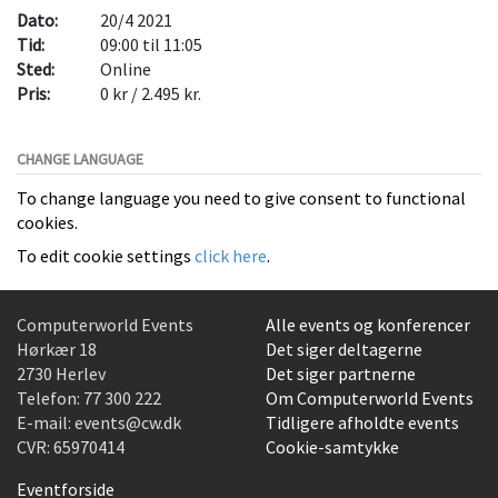
Dato:
20/4 2021
Tid:
09:00 til 11:05
Sted:
Online
Pris:
0 kr / 2.495 kr.
CHANGE LANGUAGE
To change language you need to give consent to functional
cookies.
To edit cookie settings
click here
.
Computerworld Events
Alle events og konferencer
Hørkær 18
Det siger deltagerne
2730 Herlev
Det siger partnerne
Telefon:
77 300 222
Om Computerworld Events
E-mail:
events@cw.dk
Tidligere afholdte events
CVR: 65970414
Cookie-samtykke
Eventforside