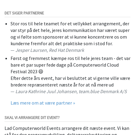
DET SIGER PARTNERNE
Stor ros til hele teamet for et vellykket arrangement, der
var styr på det hele, jeres kommunikation har været super
og vi følte som sponsorer at vi kunne koncentrere os om
kunderne fremfor alt det praktiske som i stod for.
Jesper Laursen, Red Hat Denmark
Først og fremmest kæmpe ros til hele jeres team - det var
bare et par super fede dage på Computerworld Cloud
Festival 2023 😄
Efter dette års event, har vi besluttet at vi gerne ville være
bredere repræsenteret næste år for at nå mere ud
Laura Kathrine Juul Johansen, team.blue Denmark A/S
Læs mere om at være partner »
SKAL VI ARRANGERE DIT EVENT?
Lad Computerworld Events arrangere dit næste event. Vi kan
stå for den programudvikling, deltagerrekruttering og