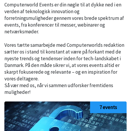
Computerworld Events er din nøgle til at dykke ned i en
verden af teknologisk innovation og
forretningsmuligheder gennem vores brede spektrum af
events, fra konferencer til messer, webinarer og
netværksmøder.
Vores tætte samarbejde med Computerworlds redaktion
sætter os i stand til konstant at være på forkant med de
nyeste trends og tendenser inden for tech-landskabet i
Danmark. På den måde sikrer vi, at vores events altid er
skarpt fokuserede og relevante – og en inspiration for
vores deltagere.
Så vær med os, når vi sammen udforsker fremtidens
muligheder!
7 events