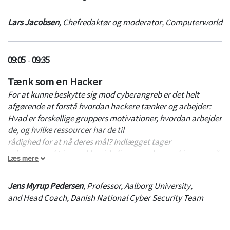
Lars Jacobsen
,
Chefredaktør og moderator
,
Computerworld
09:05
-
09:35
Tænk som en Hacker
For at kunne beskytte sig mod cyberangreb er det helt
afgørende at forstå hvordan hackere tænker og arbejder:
Hvad er forskellige gruppers motivationer, hvordan arbejder
de, og hvilke ressourcer har de til
rådighed for at nå deres mål? Indlægget tager
udgangspunkt i en række virkelige angreb, men kigger også
Læs mere
på nuværende trends og forventninger til fremtiden, bl.a. i
forhold til hvordan hackere arbejder med datadrevne
Jens Myrup Pedersen
,
Professor, Aalborg University
,
metoder og kunstig intelligens.
and Head Coach, Danish National Cyber Security Team