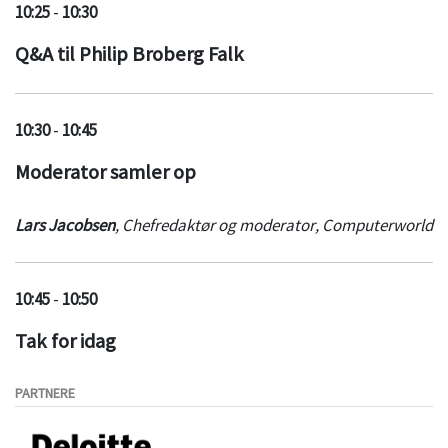
10:25
-
10:30
Ved at kombinere endpoint protection (EPP) med en
automatiseret EDR-løsning dvs. 100 procent attestation
Q&A til Philip Broberg Falk
service samt threat hunting og investigation service (THIS)
vil du kunne stå stærkere i kampen mod truslerne.
10:30
-
10:45
Moderator samler op
Lars Jacobsen
,
Chefredaktør og moderator
,
Computerworld
10:45
-
10:50
Tak for idag
PARTNERE