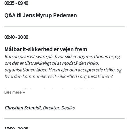
09:35
-
09:40
Q&A til Jens Myrup Pedersen
09:40
-
10:00
Målbar it-sikkerhed er vejen frem
Kan du præcist svare på, hvor sikker organisationen er, og
om det er tilstrækkeligt til at modstå den risiko,
organisationen løber. Hvem ejer den accepterede risiko, og
hvordan kommunikeres it-sikkerhed i organisationen?
I en omskiftelig verden, hvor trusselsbilledet kan ændre sig
Læs mere
med meget kort varsel, er det vigtigt at kende
organisationens it-sikkerhedsniveau, så man hurtigt kan
Christian Schmidt
,
Direktør
,
Dediko
vurdere, om (og hvor) der er behov for at forstærke
indsatsen for at undgå at blive offer for et Cyberangreb, der
kan koste (meget) dyrt i både tabt produktivitet,
10:00
-
10:05