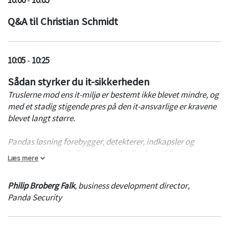
påvirket renomé og oprydning efter angrebet.
Q&A til Christian Schmidt
Ved at bruge vores GAP-analysemetode, der bygger på
CIS20, ved du altid, hvor skoen trykker, og hvad du skal gøre
for at nå det accepterede niveau af risiko. Metoden gør det
nemmere at kommunikere it-sikkerhed til både ledelse, it og
10:05
-
10:25
organisation, så ejerskabet af den accepterede risiko
Sådan styrker du it-sikkerheden
forankres korrekt.
Truslerne mod ens it-miljø er bestemt ikke blevet mindre, og
med et stadig stigende pres på den it-ansvarlige er kravene
blevet langt større.
Pandas løsning forebygger, detekterer, indkapsler og
responderer mod alle nuværende eller fremtidige
Læs mere
avancerede angreb.
Philip Broberg Falk
,
business development director
,
Fra zero-day attacks, malware, ransomware, phishing,
Panda Security
memory exploits til malwareless angreb - både inden- og
udenfor virksomhedens netværk.