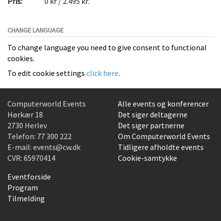
Pris:
0 kr / 2.495 kr.
CHANGE LANGUAGE
To change language you need to give consent to functional
cookies.
To edit cookie settings
click here
.
Computerworld Events
Alle events og konferencer
Hørkær 18
Det siger deltagerne
2730 Herlev
Det siger partnerne
Telefon:
77 300 222
Om Computerworld Events
E-mail:
events@cw.dk
Tidligere afholdte events
CVR: 65970414
Cookie-samtykke
Eventforside
Program
Tilmelding