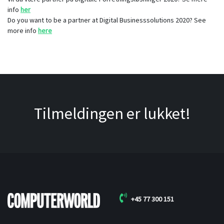
info
her
Do you want to be a partner at Digital Businesssolutions 2020? See
more info
here
Tilmeldingen er lukket!
+45 77 300 151