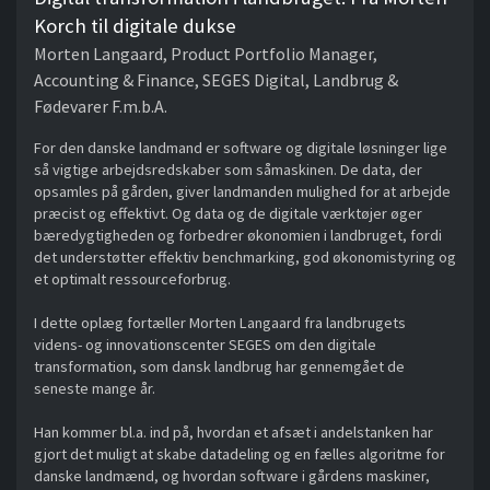
Korch til digitale dukse
Morten Langaard, Product Portfolio Manager,
Accounting & Finance, SEGES Digital, Landbrug &
Fødevarer F.m.b.A.
For den danske landmand er software og digitale løsninger lige
så vigtige arbejdsredskaber som såmaskinen. De data, der
opsamles på gården, giver landmanden mulighed for at arbejde
præcist og effektivt. Og data og de digitale værktøjer øger
bæredygtigheden og forbedrer økonomien i landbruget, fordi
det understøtter effektiv benchmarking, god økonomistyring og
et optimalt ressourceforbrug.
I dette oplæg fortæller Morten Langaard fra landbrugets
videns- og innovationscenter SEGES om den digitale
transformation, som dansk landbrug har gennemgået de
seneste mange år.
Han kommer bl.a. ind på, hvordan et afsæt i andelstanken har
gjort det muligt at skabe datadeling og en fælles algoritme for
danske landmænd, og hvordan software i gårdens maskiner,