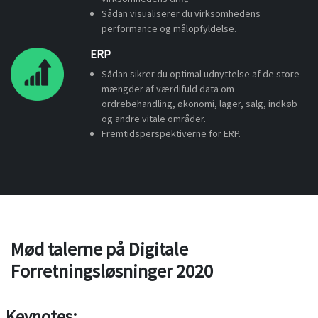
Sådan visualiserer du virksomhedens
performance og målopfyldelse.
ERP
Sådan sikrer du optimal udnyttelse af de store
mængder af værdifuld data om
ordrebehandling, økonomi, lager, salg, indkøb
og andre vitale områder.
Fremtidsperspektiverne for ERP.
Mød
talerne
på Digitale
Forretningsløsninger 2020
Keynotes: