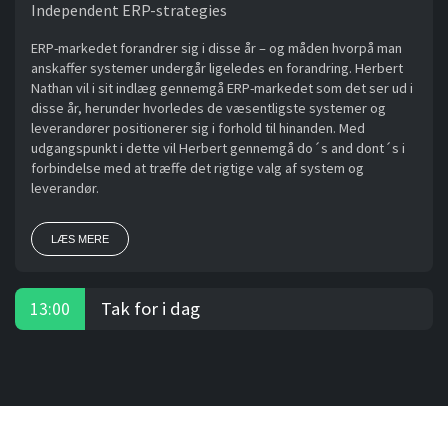
Independent ERP-strategies
ERP-markedet forandrer sig i disse år – og måden hvorpå man
anskaffer systemer undergår ligeledes en forandring. Herbert
Nathan vil i sit indlæg gennemgå ERP-markedet som det ser ud i
disse år, herunder hvorledes de væsentligste systemer og
leverandører positionerer sig i forhold til hinanden. Med
udgangspunkt i dette vil Herbert gennemgå do´s and dont´s i
forbindelse med at træffe det rigtige valg af system og
leverandør.
LÆS MERE
Tak for i dag
13:00