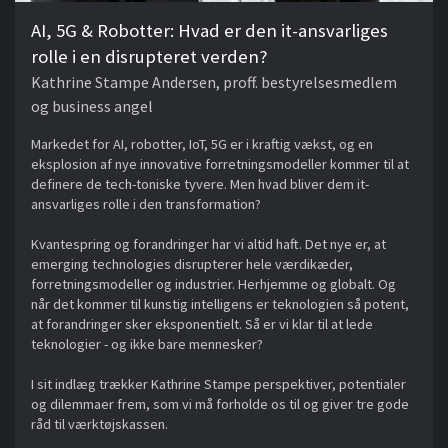
AI, 5G & Robotter: Hvad er den it-ansvarliges
rolle i en disrupteret verden?
Kathrine Stampe Andersen, proff. bestyrelsesmedlem
og business angel
Markedet for AI, robotter, IoT, 5G er i kraftig vækst, og en
eksplosion af nye innovative forretningsmodeller kommer til at
definere de tech-toniske tyvere. Men hvad bliver dem it-
ansvarliges rolle i den transformation?
Kvantespring og forandringer har vi altid haft. Det nye er, at
emerging technologies disrupterer hele værdikæder,
forretningsmodeller og industrier. Herhjemme og globalt. Og
når det kommer til kunstig intelligens er teknologien så potent,
at forandringer sker eksponentielt. Så er vi klar til at lede
teknologier - og ikke bare mennesker?
I sit indlæg trækker Kathrine Stampe perspektiver, potentialer
og dilemmaer frem, som vi må forholde os til og giver tre gode
råd til værktøjskassen.