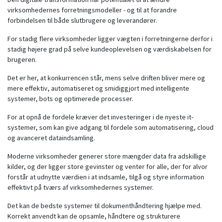
virksomhedernes forretningsmodeller - og til at forandre
forbindelsen til både slutbrugere og leverandører.
For stadig flere virksomheder ligger vægten i forretningerne derfor i
stadig højere grad på selve kundeoplevelsen og værdiskabelsen for
brugeren.
Det er her, at konkurrencen står, mens selve driften bliver mere og
mere effektiv, automatiseret og smidiggjort med intelligente
systemer, bots og optimerede processer.
For at opnå de fordele kræver det investeringer i de nyeste it-
systemer, som kan give adgang til fordele som automatisering, cloud
og avanceret dataindsamling.
Moderne virksomheder generer store mængder data fra adskillige
kilder, og der ligger store gevinster og venter for alle, der for alvor
forstår at udnytte værdien i at indsamle, tilgå og styre information
effektivt på tværs af virksomhedernes systemer.
Det kan de bedste systemer til dokumenthåndtering hjælpe med.
Korrekt anvendt kan de opsamle, håndtere og strukturere