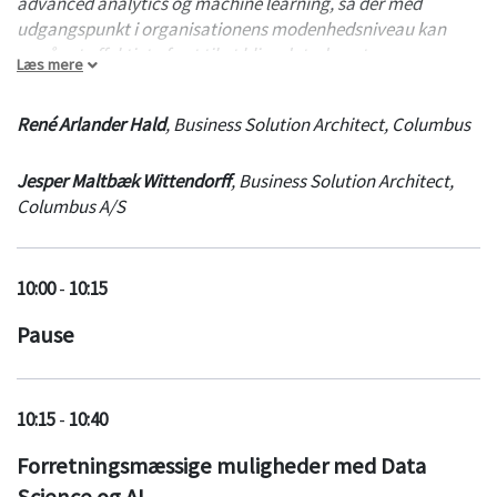
advanced analytics og machine learning, så der med
udgangspunkt i organisationens modenhedsniveau kan
opnås et effektivt afsæt til at blive datadrevet og
Læs mere
formalisere datarejsen.
René Arlander Hald
,
Business Solution Architect
,
Columbus
Jesper Maltbæk Wittendorff
,
Business Solution Architect
,
Columbus A/S
10:00
-
10:15
Pause
10:15
-
10:40
Forretningsmæssige muligheder med Data
Science og AI