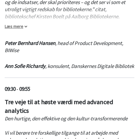
og de indsatser, der skal prioriteres – og det ser vi som et
utroligt vigtigt redskab for bibliotekerne.” citat,
bibliotekschef Kirsten Boelt på Aalborg Bibliotekerne.
Læs mere
For Danskernes Digitale Bibliotek har det været vigtigt, at de
med én centralt forankret løsning kunne give alle biblioteker
Peter Bernhard Hansen
,
head of Product Development
,
adgang til både egne og eksterne data på tværs af en række
BIWise
systemer i et let tilgængeligt statistisk værktøj, uanset det
enkelte biblioteks størrelse, økonomi og kompetencer.
Ann Sofie Richardy
,
konsulent
,
Danskernes Digitale Bibliotek
Kom og hør hvordan Danskernes Digitale Bibliotek og
BIWise hurtigt og agilt har bygget en succesfuld løsning.
Løsningen har sikret adgang til data fra mange spredte
09:30
-
09:55
kilder, og der bliver fortsat tilføjet nye relevante datakilder,
Tre veje til at høste værdi med advanced
således at rapporteringen hele tiden lever op til
forventningerne for bibliotekerne.
analytics
Den hurtige, den effektive og den kultur-transformerende
Vi vil berøre tre forskellige tilgange til at arbejde med