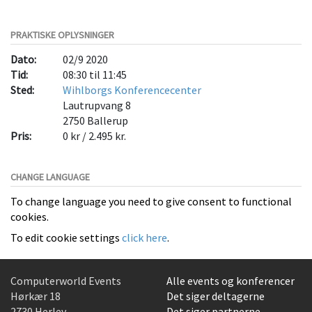
PRAKTISKE OPLYSNINGER
Dato:
02/9 2020
Tid:
08:30 til 11:45
Sted:
Wihlborgs Konferencecenter
Lautrupvang 8
2750
Ballerup
Pris:
0 kr / 2.495 kr.
CHANGE LANGUAGE
To change language you need to give consent to functional
cookies.
To edit cookie settings
click here
.
Computerworld Events
Alle events og konferencer
Hørkær 18
Det siger deltagerne
2730 Herlev
Det siger partnerne