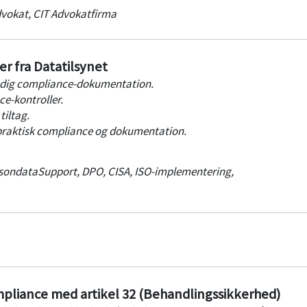
dvokat
,
CIT Advokatfirma
r fra Datatilsynet
ndig compliance-dokumentation.
e-kontroller.
tiltag.
f praktisk compliance og dokumentation.
sondataSupport, DPO, CISA, ISO-implementering
,
mpliance med artikel 32 (Behandlingssikkerhed)