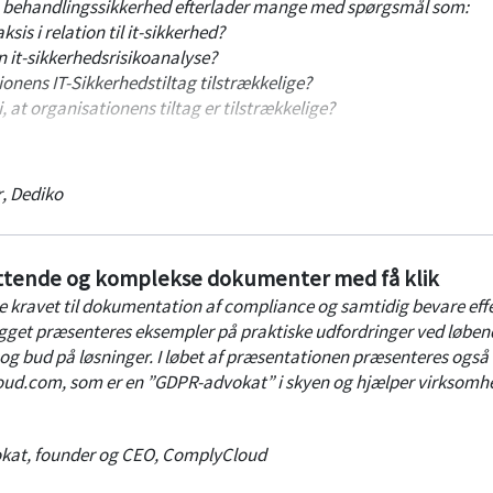
om behandlingssikkerhed efterlader mange med spørgsmål som:
ksis i relation til it-sikkerhed?
 it-sikkerhedsrisikoanalyse?
onens IT-Sikkerhedstiltag tilstrækkelige?
 at organisationens tiltag er tilstrækkelige?
aktiske eksempler på, hvordan man klarer ovenstående på en
er organisationen - ikke bare i spørgsmålet om at leve op til art
r
,
Dediko
rstøtter nogle af organisationens øvrige strategiske mål.
tende og komplekse dokumenter med få klik
re kravet til dokumentation af compliance og samtidig bevare eff
gget præsenteres eksempler på praktiske udfordringer ved løben
g bud på løsninger. I løbet af præsentationen præsenteres også
ud.com, som er en ”GDPR-advokat” i skyen og hjælper virksomh
kat, founder og CEO
,
ComplyCloud