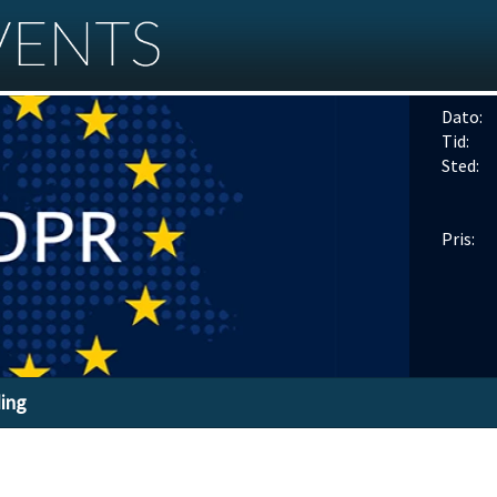
Dato:
Tid:
Sted:
Pris:
ding