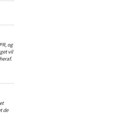
PR, og
et vil
heraf.
et
t de