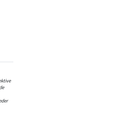
ikel
ektive
de
eder