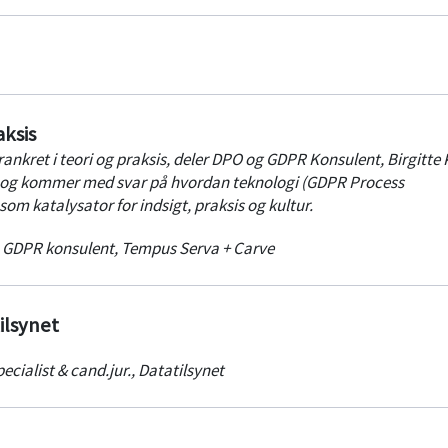
aksis
orankret i teori og praksis, deler DPO og GDPR Konsulent, Birgitte
r, og kommer med svar på hvordan teknologi (GDPR Process
m katalysator for indsigt, praksis og kultur.
t, GDPR konsulent
,
Tempus Serva + Carve
ilsynet
ecialist & cand.jur.
,
Datatilsynet