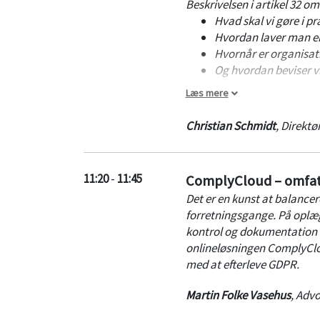
Beskrivelsen i artikel 32 
Hvad skal vi gøre i pra
Hvordan laver man en
Hvornår er organisati
Og hvordan beviser vi,
Læs mere
Christian Schmidt viser pr
struktureret måde, som gavn
Christian Schmidt
,
Direktø
32, men også generelt unde
11:20
-
11:45
ComplyCloud – omfat
Det er en kunst at balance
forretningsgange. På oplæ
kontrol og dokumentation o
onlineløsningen ComplyClo
med at efterleve GDPR.
Martin Folke Vasehus
,
Advo