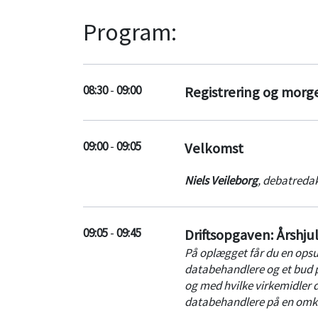
Program:
08:30
-
09:00
Registrering og mor
09:00
-
09:05
Velkomst
Niels Veileborg
,
debatredak
09:05
-
09:45
Driftsopgaven: Årshju
På oplægget får du en opsu
databehandlere og et bud på
og med hvilke virkemidler
databehandlere på en omko