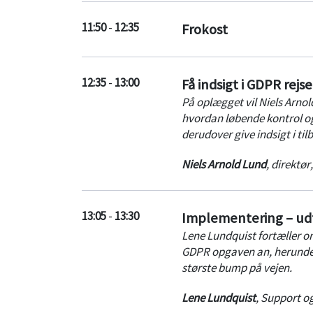
11:50
-
12:35
Frokost
12:35
-
13:00
Få indsigt i GDPR rejs
På oplægget vil Niels Arn
hvordan løbende kontrol og
derudover give indsigt i ti
Niels Arnold Lund
,
direktør
13:05
-
13:30
Implementering – udf
Lene Lundquist fortæller o
GDPR opgaven an, herunder 
største bump på vejen.
Lene Lundquist
,
Support og