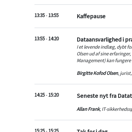
13:35
-
13:55
Kaffepause
13:55
-
14:20
Dataansvarlighed i pr
I et levende indlæg, dybt f
Olsen ud af sine erfaringe
Management) kan fungere so
Birgitte Kofod Olsen
,
juris
14:25
-
15:20
Seneste nyt fra Datat
Allan Frank
,
IT-sikkerhedssp
15:25
-
15:25
Tak for i dag