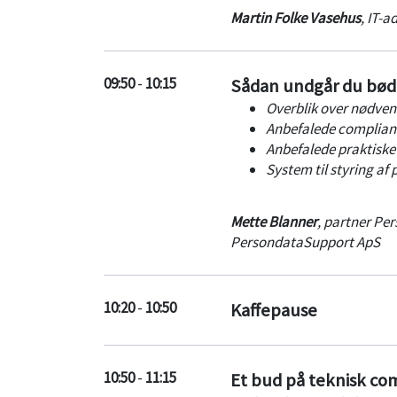
Martin Folke Vasehus
,
IT-a
09:50
-
10:15
Sådan undgår du bøde
Overblik over nødve
Anbefalede complianc
Anbefalede praktiske 
System til styring a
Mette Blanner
,
partner Per
PersondataSupport ApS
10:20
-
10:50
Kaffepause
10:50
-
11:15
Et bud på teknisk co