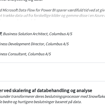
d Microsoft Data Flow for Power BI sparer værdifuld tid ved at giv
 trække data ud fra forskellige kilder og gemme disse i en Azure
t (common data model).
s bliver enkel, fordi data i Azure Data Lake kan bruges direkte af
f
,
Business Solution Architect
,
Columbus A/S
vis machine learning, ligesom der kan udarbejdes rapporter dire
ness Development Director
,
Columbus A/S
ness Consultant
,
Columbus A/S
 ved skalering af databehandling og analyse
s kunder transformerer deres beslutningsprocesser med Snowflak
e bedre og hurtigere beslutninger baseret på data.