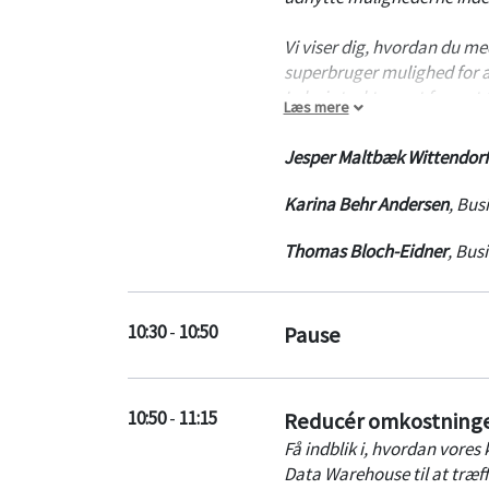
Vi viser dig, hvordan du me
superbruger mulighed for at
Lake i struktureret forma
Læs mere
Vejen til avanceret analytic
Jesper Maltbæk Wittendorf
applikationer som eksempel
Power BI.
Karina Behr Andersen
,
Busi
Thomas Bloch-Eidner
,
Busi
10:30
-
10:50
Pause
10:50
-
11:15
Reducér omkostninger
Få indblik i, hvordan vore
Data Warehouse til at træff