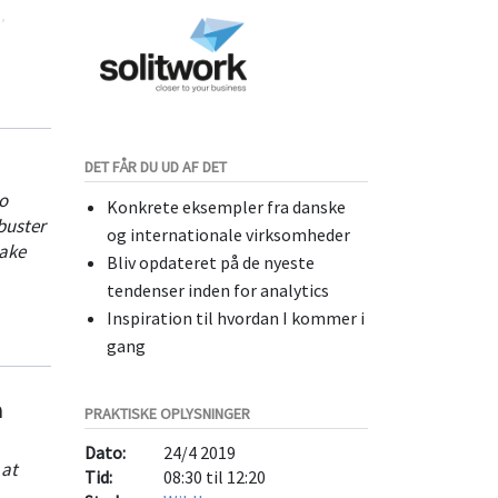
dens
DET FÅR DU UD AF DET
o
Konkrete eksempler fra danske
buster
og internationale virksomheder
take
Bliv opdateret på de nyeste
tendenser inden for analytics
Inspiration til hvordan I kommer i
gang
a
PRAKTISKE OPLYSNINGER
Dato:
24/4 2019
 at
Tid:
08:30 til 12:20