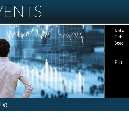
Dato:
Tid:
Sted:
Pris:
ding