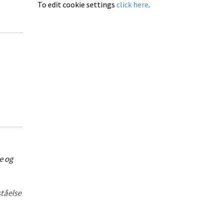
To edit cookie settings
click here
.
e og
tåelse