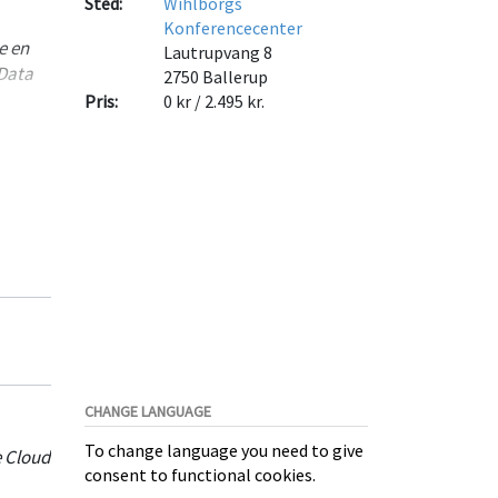
Sted:
Wihlborgs
Konferencecenter
e en
Lautrupvang 8
 Data
2750
Ballerup
Pris:
0 kr / 2.495 kr.
kte i
CHANGE LANGUAGE
To change language you need to give
e Cloud
consent to functional cookies.