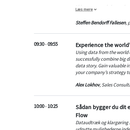
Vi kommer med eksempler f
Læs mere
BI-løsning, til enterprise-
Steffen Bendorff Fallesen
,
p
09:30
-
09:55
Experience the world’
Using data from the world o
successfully combine big d
data story. Gain valuable i
your company’s strategy to 
Alex Lokhov
,
Sales Consult
10:00
-
10:25
Sådan bygger du dit 
Flow
Dataudtræk og klargøring (E
udnytte mulighederne inden