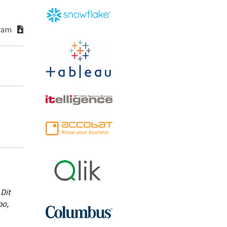
gram
Dit
po,