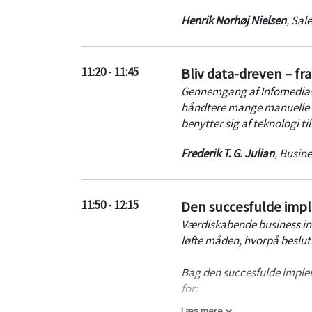
Henrik Norhøj Nielsen
,
Sale
11:20
-
11:45
Bliv data-dreven – fra
Gennemgang af Infomedias di
håndtere mange manuelle op
benytter sig af teknologi ti
Frederik T. G. Julian
,
Busine
11:50
-
12:15
Den succesfulde impl
Værdiskabende business in
løfte måden, hvorpå beslutn
Bag den succesfulde implem
for:
Læs mere