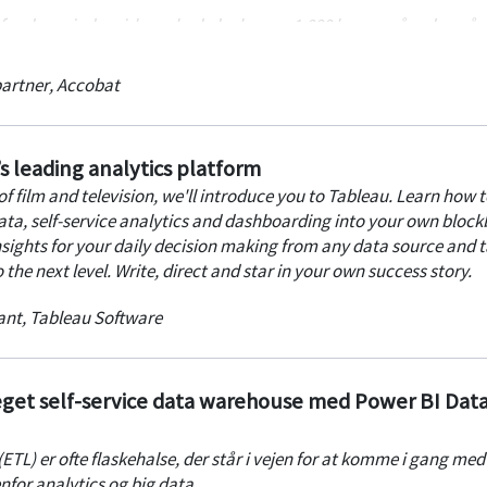
ra den mindre virksomhed, der bruger 1.000 kr om måneden på 
virksomheden med op til 14.000 brugere.
artner
,
Accobat
s leading analytics platform
f film and television, we'll introduce you to Tableau. Learn how t
ata, self-service analytics and dashboarding into your own block
nsights for your daily decision making from any data source and 
the next level. Write, direct and star in your own success story.
ant
,
Tableau Software
eget self-service data warehouse med Power BI Dat
TL) er ofte flaskehalse, der står i vejen for at komme i gang med
for analytics og big data.