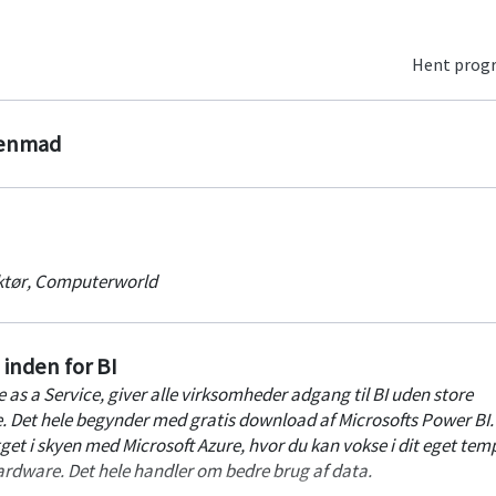
Hent pro
genmad
tør
,
Computerworld
 inden for BI
e as a Service, giver alle virksomheder adgang til BI uden store
e. Det hele begynder med gratis download af Microsofts Power BI. 
et i skyen med Microsoft Azure, hvor du kan vokse i dit eget tem
hardware. Det hele handler om bedre brug af data.