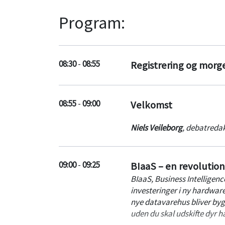
Program:
08:30
-
08:55
Registrering og mor
08:55
-
09:00
Velkomst
Niels Veileborg
,
debatredak
09:00
-
09:25
BIaaS – en revolution
BIaaS, Business Intelligenc
investeringer i ny hardwar
nye datavarehus bliver bygg
uden du skal udskifte dyr 