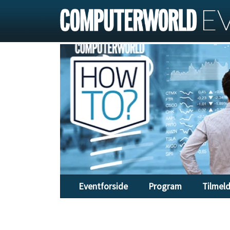
Eventforside
Program
Tilmel