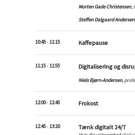
Morten Gade Christensen
,
Steffen Dalgaard Andersen
10:45
-
11:15
Kaffepause
11:15
-
11:55
Digitalisering og dis
Niels Bjørn-Andersen
,
prof
12:00
-
12:45
Frokost
12:45
-
13:20
Tænk digitalt 24/7
Hvis din virksomhed skal væ