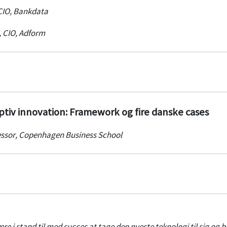
CIO
,
Bankdata
,
CIO
,
Adform
ruptiv innovation: Framework og fire danske cases
essor
,
Copenhagen Business School
re i stand til med succes at tage den nyeste teknologi til sig og 