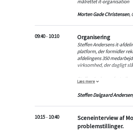
målrettet it-organisation
Morten Gade Christensen
,
09:40
-
10:10
Organisering
Steffen Andersens it-afdel
platform, der formidler rekl
afdelingens 350 medarbejd
virksomhed, der dagligt s
Steffen Andersen fortæller,
Læs mere
tidszoner.
Steffen Dalgaard Andersen
10:15
-
10:40
Sceneinterview af Mo
problemstillinger.