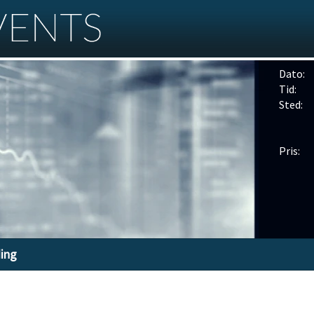
Dato:
Tid:
Sted:
Pris:
ding