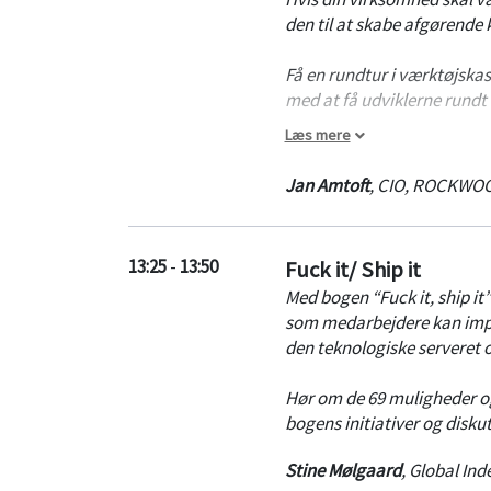
den til at skabe afgørende
Få en rundtur i værktøjsk
med at få udviklerne rundt 
Læs mere
Jan giver ligeledes eksemple
kan gribes an af de digitale
Jan Amtoft
,
CIO
,
ROCKWO
13:25
-
13:50
Fuck it/ Ship it
Med bogen “Fuck it, ship it
som medarbejdere kan impl
den teknologiske serveret 
Hør om de 69 muligheder og
bogens initiativer og disku
Stine Mølgaard
,
Global Inde