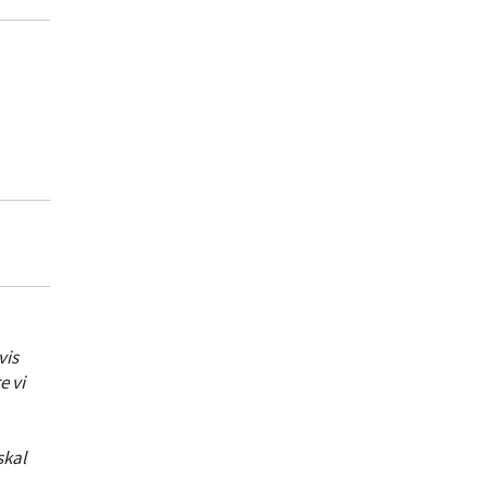
vis
e vi
skal