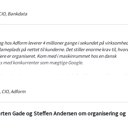
CIO
,
Bankdata
ing hos Adform leverer 4 millioner gange i sekundet på virksomhe
ameplads på nettet til kunderne. Det stiller enorme krav til, hvord
ere er organiseret. Kom med i maskinrummet hos en dansk
lås med konkurrenter som mægtige Google.
 hvordan han har organiseret sine it-folk på kontorer på tværs af 
,
CIO
,
Adform
rten Gade og Steffen Andersen om organisering og