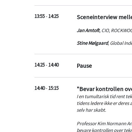
13:55
-
14:25
Sceneinterview melle
Jan Amtoft
,
CIO
,
ROCKWO
Stine Mølgaard
,
Global Inde
14:25
-
14:40
Pause
14:40
-
15:15
"Bevar kontrollen ove
I en tumultarisk tid rent t
tidens ledere ikke er deres 
selv har skabt.
Professor Kim Normann Ander
bevare kontrollen over tek