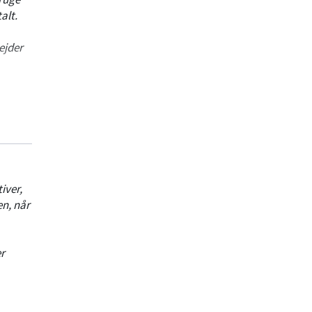
alt.
ejder
an de
iver,
n, når
r