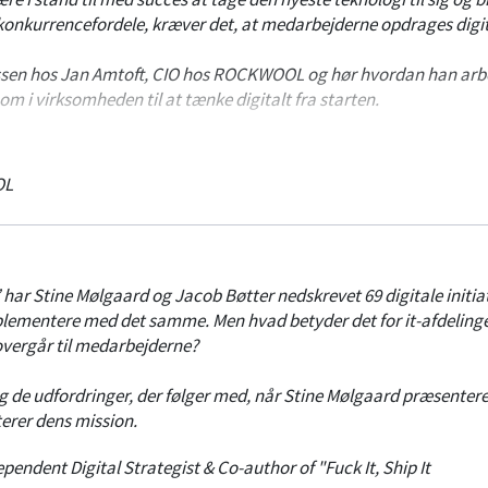
 konkurrencefordele, kræver det, at medarbejderne opdrages digit
assen hos Jan Amtoft, CIO hos ROCKWOOL og hør hvordan han arb
om i virksomheden til at tænke digitalt fra starten.
r på digitaliserings strategier fra forskellige industrier og hvord
 ledere.
OL
” har Stine Mølgaard og Jacob Bøtter nedskrevet 69 digitale initiat
ementere med det samme. Men hvad betyder det for it-afdelinge
overgår til medarbejderne?
 de udfordringer, der følger med, når Stine Mølgaard præsentere
terer dens mission.
pendent Digital Strategist & Co-author of "Fuck It, Ship It