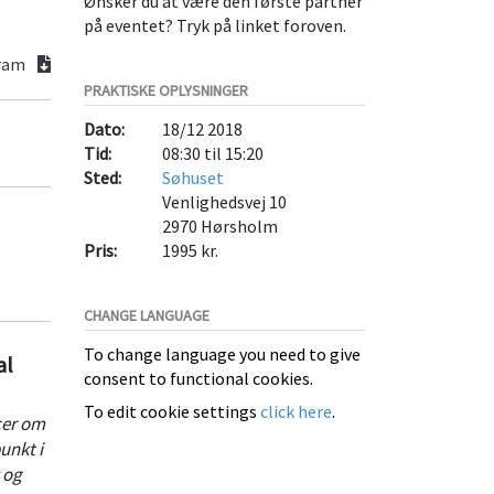
Ønsker du at være den første partner
på eventet? Tryk på linket foroven.
gram
PRAKTISKE OPLYSNINGER
Dato:
18/12 2018
Tid:
08:30 til 15:20
Sted:
Søhuset
Venlighedsvej 10
2970
Hørsholm
Pris:
1995 kr.
CHANGE LANGUAGE
To change language you need to give
al
consent to functional cookies.
To edit cookie settings
click here
.
cer om
unkt i
 og