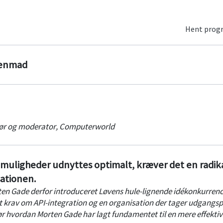
Hent pro
genmad
ør og moderator
,
Computerworld
 muligheder udnyttes optimalt, kræver det en radik
ationen.
en Gade derfor introduceret Løvens hule-lignende idékonkurren
st krav om API-integration og en organisation der tager udgangsp
r hvordan Morten Gade har lagt fundamentet til en mere effektiv