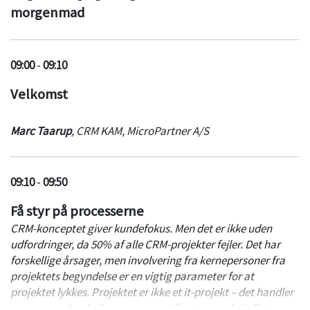
morgenmad
09:00
-
09:10
Velkomst
Marc Taarup
,
CRM KAM
,
MicroPartner A/S
09:10
-
09:50
Få styr på processerne
CRM-konceptet giver kundefokus. Men det er ikke uden
udfordringer, da 50% af alle CRM-projekter fejler. Det har
forskellige årsager, men involvering fra kernepersoner fra
projektets begyndelse er en vigtig parameter for at
projektet lykkes. Projektet er ikke et it-projekt – det handler
om mennesker, kultur, processer tilsat en smule it. Det