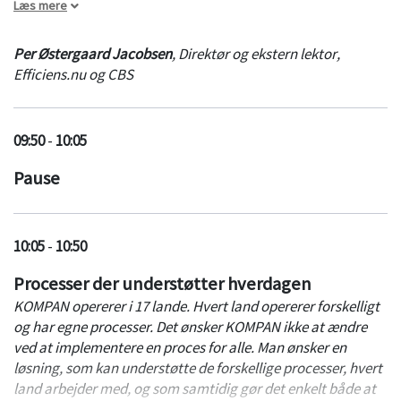
Læs mere
handler om at forankre en forretningsstrategi. Ny forskning
kommer endvidere med helt nye årsager/forklaringer på de
Per Østergaard Jacobsen
,
Direktør og ekstern lektor
,
høje fejlrater.
Efficiens.nu og CBS
09:50
-
10:05
Pause
10:05
-
10:50
Processer der understøtter hverdagen
KOMPAN opererer i 17 lande. Hvert land opererer forskelligt
og har egne processer. Det ønsker KOMPAN ikke at ændre
ved at implementere en proces for alle. Man ønsker en
løsning, som kan understøtte de forskellige processer, hvert
land arbejder med, og som samtidig gør det enkelt både at