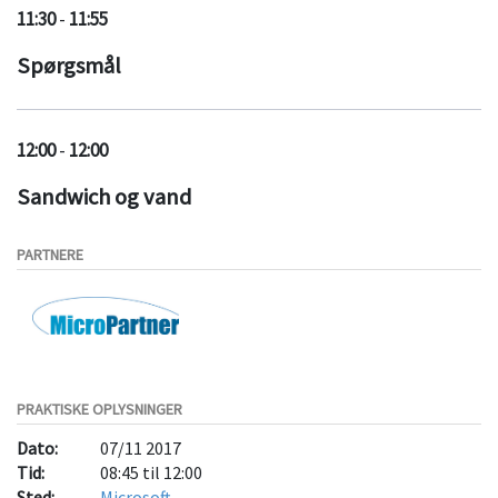
11:30
-
11:55
brugt.
Spørgsmål
12:00
-
12:00
Sandwich og vand
PARTNERE
PRAKTISKE OPLYSNINGER
Dato:
07/11 2017
Tid:
08:45 til 12:00
Sted:
Microsoft