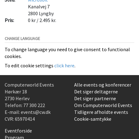
Kanalvej 7
2800
Lyngby
Pris:
0 kr / 2.495 kr.
CHANGE LANGUAGE
To change language you need to give consent to functional
cookies.
To edit cookie settings
click here
.
Computerworld Events
Alle events og konferencer
Hørkær 18
Det siger deltagerne
2730 Herlev
Det siger partnerne
Telefon:
77 300 222
Om Computerworld Events
E-mail:
events@cw.dk
Tidligere afholdte events
CVR: 65970414
Cookie-samtykke
Eventforside
Program