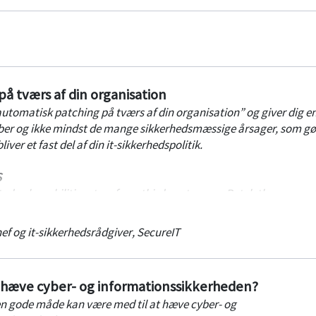
å tværs af din organisation
automatisk patching på tværs af din organisation” og giver dig e
er og ikke mindst de mange sikkerhedsmæssige årsager, som gør
liver et fast del af din it-sikkerhedspolitik.
S
ted vulnerabilities stem from third-party apps. Patch these as wel
f og it-sikkerhedsrådgiver
,
SecureIT
S
tch physical servers, VMs, and templates, regardless of power stat
hæve cyber- og informationssikkerheden?
n gode måde kan være med til at hæve cyber- og
OST