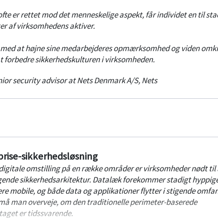
ofte er rettet mod det menneskelige aspekt, får individet en til st
ter af virksomhedens aktiver.
r med at højne sine medarbejderes opmærksomhed og viden omk
t forbedre sikkerhedskulturen i virksomheden.
ior security advisor at Nets Denmark A/S
,
Nets
prise-sikkerhedsløsning
igitale omstilling på en række områder er virksomheder nødt til 
nde sikkerhedsarkitektur. Datalæk forekommer stadigt hyppige
e mobile, og både data og applikationer flytter i stigende omfan
må man overveje, om den traditionelle perimeter-baserede
taget er tidssvarende.