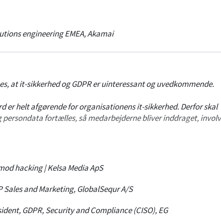
tælle om implementering af Zero Trust som sikkerhedsarkitektur.
utions engineering EMEA
,
Akamai
es, at it-sikkerhed og GDPR er uinteressant og uvedkommende.
er helt afgørende for organisationens it-sikkerhed. Derfor skal
g persondata fortælles, så medarbejderne bliver inddraget, involv
p med humor som vores bedste våben mod hackerne.
od hacking | Kelsa Media ApS
P Sales and Marketing
,
GlobalSequr A/S
sident, GDPR, Security and Compliance (CISO)
,
EG