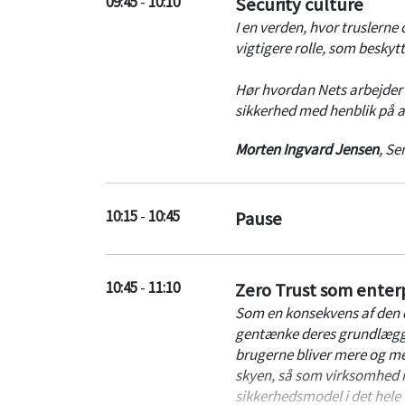
09:45
-
10:10
Security culture
I en verden, hvor truslerne 
vigtigere rolle, som beskyt
Hør hvordan Nets arbejde
sikkerhed med henblik på a
Morten Ingvard Jensen
,
Sen
10:15
-
10:45
Pause
10:45
-
11:10
Zero Trust som enter
Som en konsekvens af den d
gentænke deres grundlægge
brugerne bliver mere og mer
skyen, så som virksomhed 
sikkerhedsmodel i det hele 