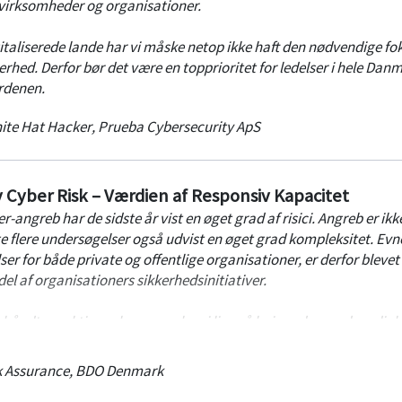
virksomheder og organisationer.
, from discovery to assessment to delivery of updates. View ef
italiserede lande har vi måske netop ikke haft den nødvendige fo
rhed. Derfor bør det være en topprioritet for ledelser i hele Dan
, IT, AND DEVOPS
rdenen.
 with other functions, for more resilient infrastructure.
ite Hat Hacker
,
Prueba Cybersecurity ApS
 Cyber Risk – Værdien af Responsiv Kapacitet
-angreb har de sidste år vist en øget grad af risici. Angreb er ikk
e flere undersøgelser også udvist en øget grad kompleksitet. Evne
r for både private og offentlige organisationer, er derfor blevet
el af organisationers sikkerhedsinitiativer.
 håndtere aktive cyber-angreb er i lige så høj grad en nødvendig
 brug af resurser.
sk Assurance
,
BDO Denmark
å nogle af de nyere regulatoriske områder, som stillerkrav til