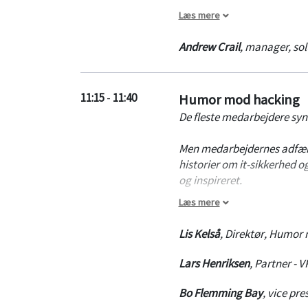
Læs mere
Hør Akamais Andy Crail for
Andrew Crail
,
manager, sol
11:15
-
11:40
Humor mod hacking
De fleste medarbejdere syn
Men medarbejdernes adfærd 
historier om it-sikkerhed o
og inspireret.
Læs mere
Den udfordring tager vi o
Lis Kelså
,
Direktør
,
Humor m
Lars Henriksen
,
Partner - V
Bo Flemming Bay
,
vice pre