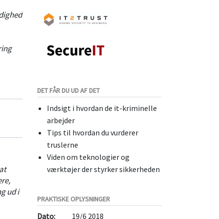
adighed
ring
DET FÅR DU UD AF DET
Indsigt i hvordan de it-kriminelle
arbejder
Tips til hvordan du vurderer
truslerne
Viden om teknologier og
at
værktøjer der styrker sikkerheden
re,
g ud i
PRAKTISKE OPLYSNINGER
Dato:
19/6 2018