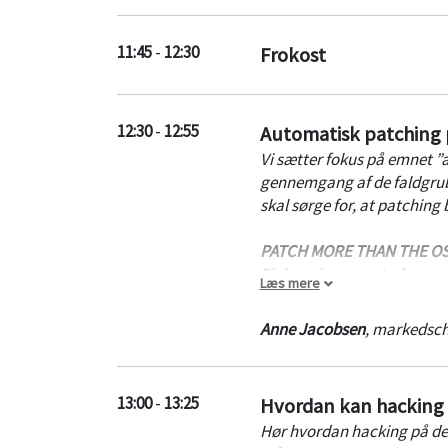
11:45
-
12:30
Frokost
12:30
-
12:55
Automatisk patching p
Vi sætter fokus på emnet ”
gennemgang af de faldgrub
skal sørge for, at patching b
PATCH MORE THAN THE O
Eighty-six percent of repor
Læs mere
the Windows OS.
Anne Jacobsen
,
markedsche
SECURE VIRTUAL SERVER
Discover, inventory, and pa
they are on or offline.
13:00
-
13:25
Hvordan kan hacking 
Hør hvordan hacking på de
REDUCE IT EFFORT AND C