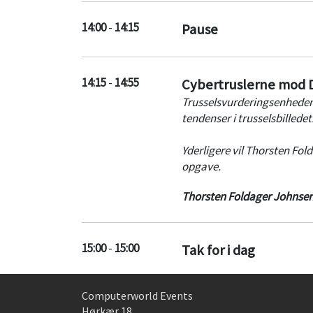
organisationers evne til a
de metoder, som gør dette 
14:00
-
14:15
Pause
14:15
-
14:55
Cybertruslerne mod
Trusselsvurderingsenheden
tendenser i trusselsbilledet
Yderligere vil Thorsten Fo
opgave.
Thorsten Foldager Johnse
15:00
-
15:00
Tak for i dag
Computerworld Events
Hørkær 18