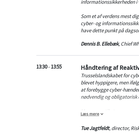
informationssikkerheden i 
Automate patch management
from an intuitive interface.
Som et af verdens mest dig
cyber- og informationssikke
BRING TOGETHER SECURITY
have dette punkt på dagso
Integrate patch management
Dennis B. Ellebæk
,
Chief Wh
13:30
-
13:55
Håndtering af Reaktiv
Trusselslandskabet for cyber
blevet hyppigere, men ifølg
at forebygge cyber-hændelse
nødvendig og obligatorisk d
Men evnen til at reagere og
Læs mere
kan understøtte en effektiv
Tue Jagtfeldt
,
director, Ri
Præsentationen vil gennemg