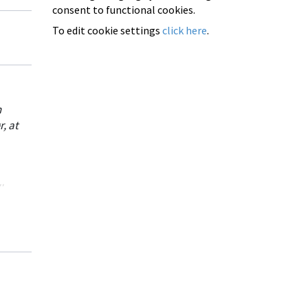
consent to functional cookies.
To edit cookie settings
click here
.
n
, at
l as
e or if