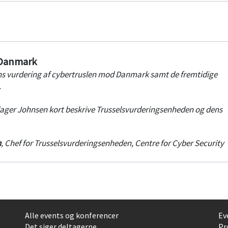
t kunne håndtere og reagere aktivt på cyber-angreb samt belyse n
muligt.
 Danmark
s vurdering af cybertruslen mod Danmark samt de fremtidige
.
ldager Johnsen kort beskrive Trusselsvurderingsenheden og dens
n
,
Chef for Trusselsvurderingsenheden
,
Centre for Cyber Security
Alle events og konferencer
Ev
Det siger deltagerne
Pr