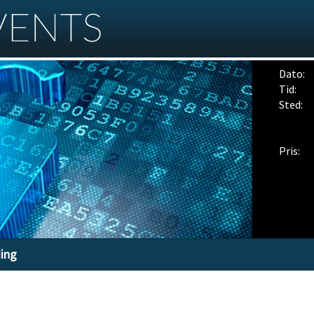
Dato:
Tid:
Sted:
Pris:
ding