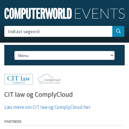
Indtast søgeord
CIT law og ComplyCloud
Læs mere om CIT law og ComplyCloud her
PARTNERE