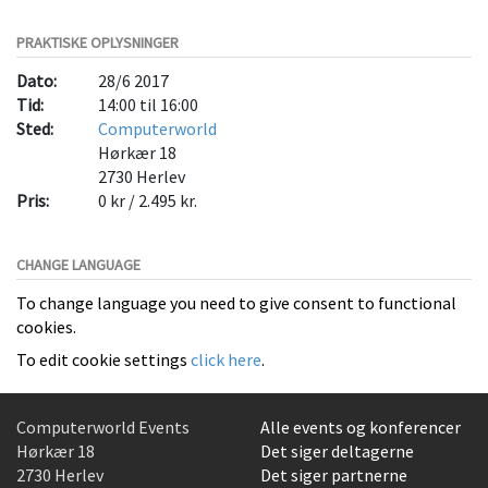
PRAKTISKE OPLYSNINGER
Dato:
28/6 2017
Tid:
14:00 til 16:00
Sted:
Computerworld
Hørkær 18
2730
Herlev
Pris:
0 kr / 2.495 kr.
CHANGE LANGUAGE
To change language you need to give consent to functional
cookies.
To edit cookie settings
click here
.
Computerworld Events
Alle events og konferencer
Hørkær 18
Det siger deltagerne
2730 Herlev
Det siger partnerne