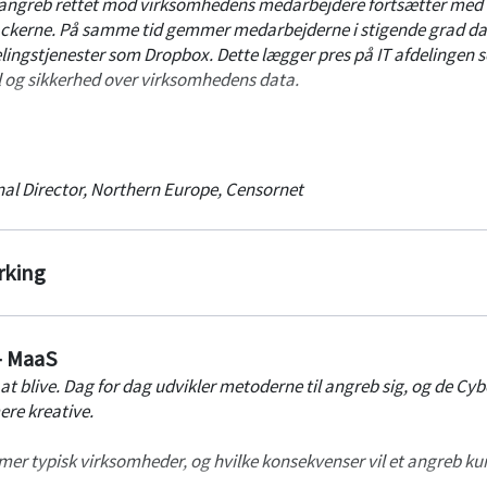
angreb rettet mod virksomhedens medarbejdere fortsætter med 
ackerne. På samme tid gemmer medarbejderne i stigende grad dat
delingstjenester som Dropbox. Dette lægger pres på IT afdelingen 
l og sikkerhed over virksomhedens data.
ke blot med gode råd, men viser også konkrete værktøjer til at ho
 beskyttet.
al Director, Northern Europe
,
Censornet
e på:
 2017 - hvilken rolle spiller medarbejderne?
rking
ter du lys over skygge IT i virksomheden, og øger sikkerheden ud
rbejdernes produktivitet
- det hemmelige våben mod ransomware
d - lad ikke medarbejdernes dårlige passwords blive jeres Achilles
- MaaS
else - kan man virkelig øge sikkerheden og samtidig få gladere
 blive. Dag for dag udvikler metoderne til angreb sig, og de Cyb
ere kreative.
mer typisk virksomheder, og hvilke konsekvenser vil et angreb k