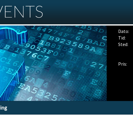
Dato:
Tid:
Sted:
Pris:
ding