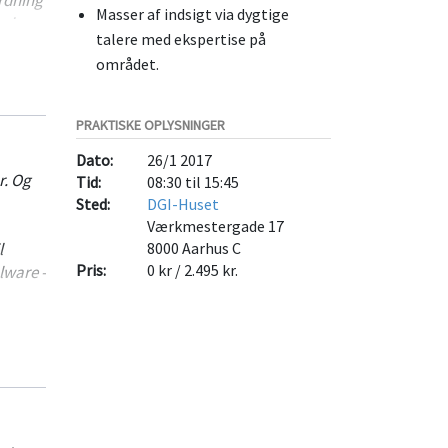
Masser af indsigt via dygtige
ering
talere med ekspertise på
det
området.
PRAKTISKE OPLYSNINGER
Dato:
26/1 2017
r. Og
Tid:
08:30 til 15:45
Sted:
DGI-Huset
Værkmestergade 17
l
8000
Aarhus C
Pris:
0 kr / 2.495 kr.
lware -
om kan
. den