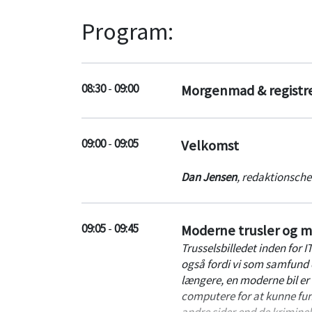
Program:
08:30
-
09:00
Morgenmad & registr
09:00
-
09:05
Velkomst
Dan Jensen
,
redaktionsche
09:05
-
09:45
Moderne trusler og m
Trusselsbilledet inden for I
også fordi vi som samfund 
længere, en moderne bil er
computere for at kunne fung
andre sider end de krimine