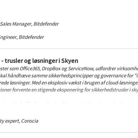
ring af det aktuelle trusselsbillede, og hvad du som virksomhed k
od angreb.
 Sales Manager
,
Bitdefender
Engineer
,
Bitdefender
- trusler og løsninger i Skyen
ster som Office365, DropBox og ServiceNow, udfordrer virksomh
 skal håndhæve samme sikkerhedsprincipper og governance for "i
ede løsninger. Med en eksplosiv vækst i brugen af cloud-løsninge
oner forvente en stigende eksponering for sikkerhedstrusler i sk
viser dig, hvilke førende cloud-baserede teknologier, der kan
nger. Disse teknologier tilbyder blandt andet:
es brug af cloud-applikationer som fx Office 365.
ty expert
,
Conscia
nformation på tværs af applikationer for bedst mulig beskyttelse.
ionens evne til at reagere både før, under og efter et angreb.