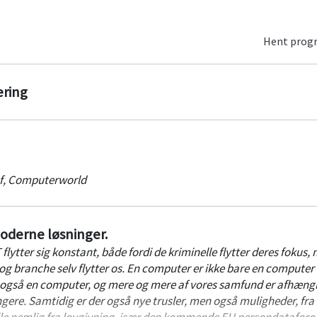
Hent pro
ering
f
,
Computerworld
oderne løsninger.
T flytter sig konstant, både fordi de kriminelle flytter deres fokus,
og branche selv flytter os. En computer er ikke bare en computer
 også en computer, og mere og mere af vores samfund er afhængi
ere. Samtidig er der også nye trusler, men også muligheder, fra 
lle nemlig fra lovgivning, især den kommende EU persondataforo