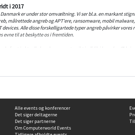
idt i 2017
il Danmark er under stor omvæltning. Vi ser bl.a. en markant stigni
greb, målrettede angreb og APT'ere, ransomware, mobil malware,
evices. Alle disse forskelligartede typer angreb påvirker vores ri
es evne til at beskytte os i fremtiden.
d afsæt i aktuelle kundecases - et unikt indblik i hvordan IT-krim
koden som anvendes opfører sig på systemerne, og et indblik i
og modus operandi. Fra de almindelige IT-kriminelle til de mere
nsierede grupperinger.
ionen med en stribe praktiske eksempler og demo af aktuelle Cri
ktionsstatistik for Danmark.
Alle events og konferencer
Ev
Det siger deltagerne
Pr
Det siger partnerne
Ti
Om Computerworld Events
Tidligere afholdte events