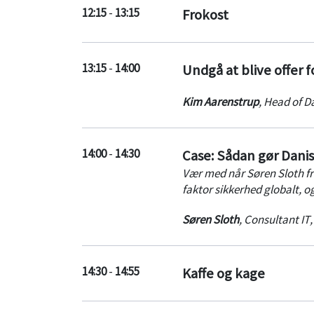
12:15
-
13:15
Frokost
Vi slutter af med en kort 
for EndpointsSe videooptak
13:15
-
14:00
Undgå at blive offer f
Kim Aarenstrup
,
Head of D
14:00
-
14:30
Case: Sådan gør Dani
Vær med når Søren Sloth fr
faktor sikkerhed globalt, o
Søren Sloth
,
Consultant IT
14:30
-
14:55
Kaffe og kage