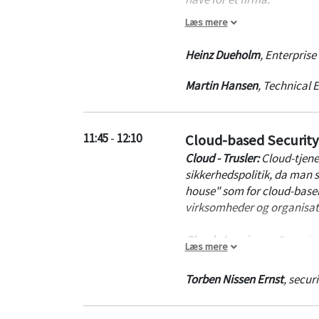
Læs mere
Bitdefender giver sin vurde
gøre for at beskytte dig m
Heinz Dueholm
,
Enterprise
Martin Hansen
,
Technical 
11:45
-
12:10
Cloud-based Security 
Cloud - Trusler:
Cloud-tjene
sikkerhedspolitik, da man
house" som for cloud-baser
virksomheder og organisati
Cloud - Løsninger:
Conscia 
Læs mere
imødekomme de nye udfordri
Indsigt i medarbejder
Torben Nissen Ernst
,
securi
Deling af sikkerhedsi
Styrkelse af organisat