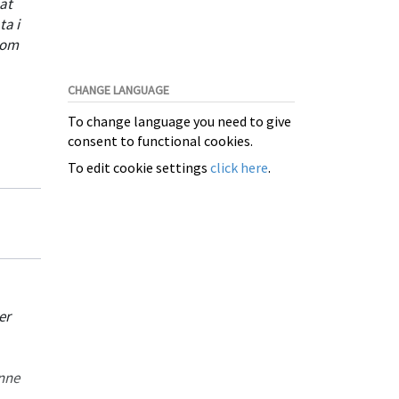
at
a i
som
CHANGE LANGUAGE
To change language you need to give
lde
consent to functional cookies.
To edit cookie settings
click here
.
en at
 hæl
er
unne