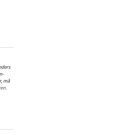
an
eders
n-
r, må
yen.