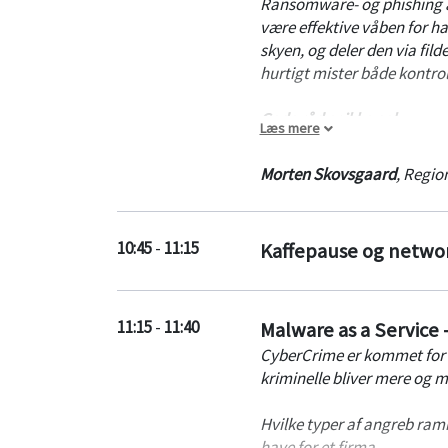
Ransomware- og phishing 
enkeltes it-arbejdsplads).
være effektive våben for h
skyen, og deler den via fil
hurtigt mister både kontro
Gode råd er ikke nok
Læs mere
I dette indlæg kommer vi ik
jeres medarbejdere og data
Morten Skovsgaard
,
Region
Vær med når vi ser nærmer
Trusselsbilledet anno
10:45
-
11:15
Kaffepause og netwo
Skygge IT - sådan kas
det går ud over meda
Link scan i realtid 
Multi-faktor sikkerhe
11:15
-
11:40
Malware as a Service 
Den gode brugeroplev
CyberCrime er kommet for at
brugere?
kriminelle bliver mere og m
Hvilke typer af angreb ram
have for et firma.