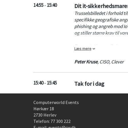
14:55
-
15:40
Dit it-sikkerhedsmarer
Trusselsbilledet i forhold t
specifikke geografiske an
phishing og angreb mod IoT d
og stiller større krav til vor
Præsentationen vil give - me
Læs mere
angriber Danmark, hvordan 
operatørenes infrastruktur 
Peter Kruse
,
CISO
,
Clever
organiserede- og statsfina
Endeligt krydres præsentat
15:40
-
15:45
Tak for i dag
a Service værktøjer og infe
Computerworld Events
Hørkær 18
2730 Herlev
Telefon:
77 300 222
E-mail:
events@cw.dk