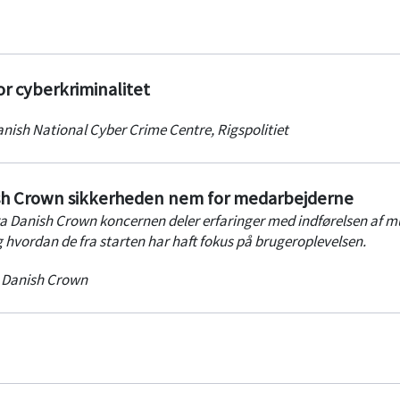
demo af en af markedets førende cloud sikkerhedsløsninger: Cisco
t her:
vimeo.com/conscia/ciscoamp
or cyberkriminalitet
anish National Cyber Crime Centre
,
Rigspolitiet
sh Crown sikkerheden nem for medarbejderne
a Danish Crown koncernen deler erfaringer med indførelsen af mu
g hvordan de fra starten har haft fokus på brugeroplevelsen.
,
Danish Crown