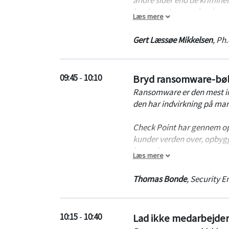
har konsekvenser for den m
Læs mere
af persondata. Dette sker 
økonomiske potentiale, der 
Gert Læssøe Mikkelsen
,
Ph.
Vi vil kigge lidt bredt på a
udfordringerne.
09:45
-
10:10
Bryd ransomware-bø
Ransomware er den mest irr
den har indvirkning på man
Check Point har gennem opsa
kunder verden over, opbygg
herunder ransomware.
Læs mere
Derudover arbejder vi med i
Thomas Bonde
,
Security E
give enhver organisation et 
Vi vil diskutere de nyeste 
10:15
-
10:40
Lad ikke medarbejdern
virksomheders LAN, private 