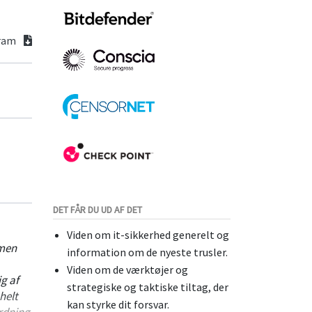
gram
DET FÅR DU UD AF DET
Viden om it-sikkerhed generelt og
 men
information om de nyeste trusler.
Viden om de værktøjer og
g af
strategiske og taktiske tiltag, der
helt
kan styrke dit forsvar.
rdning