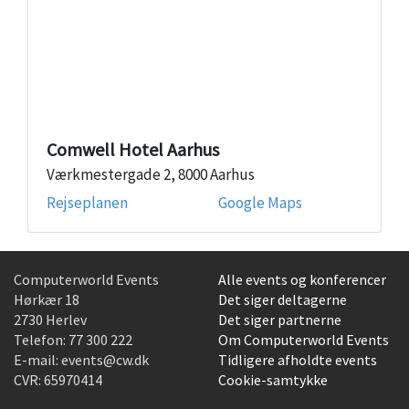
Comwell Hotel Aarhus
Værkmestergade 2, 8000 Aarhus
Rejseplanen
Google Maps
Computerworld Events
Alle events og konferencer
Hørkær 18
Det siger deltagerne
2730 Herlev
Det siger partnerne
Telefon:
77 300 222
Om Computerworld Events
E-mail:
events@cw.dk
Tidligere afholdte events
CVR: 65970414
Cookie-samtykke