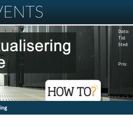
Dato:
Tid:
Sted:
Pris:
ding