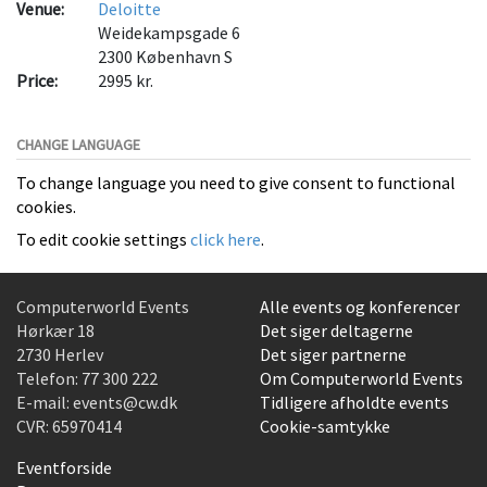
Venue:
Deloitte
Weidekampsgade 6
2300
København S
Price:
2995 kr.
CHANGE LANGUAGE
To change language you need to give consent to functional
cookies.
To edit cookie settings
click here
.
Computerworld Events
Alle events og konferencer
Hørkær 18
Det siger deltagerne
2730 Herlev
Det siger partnerne
Telefon:
77 300 222
Om Computerworld Events
E-mail:
events@cw.dk
Tidligere afholdte events
CVR: 65970414
Cookie-samtykke
Eventforside