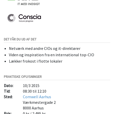
DET FÅR DU UD AF DET
Netværk med andre CIOs og it-direktører
Viden og inspiration fra en international top-CIO
Lækker frokost i flotte lokaler
PRAKTISKE OPLYSNINGER
Dato:
10/3 2015
Tid:
08:30 til 12:10
Sted:
Comwell Aarhus
Værkmestergade 2
8000
Aarhus
Pris:
0 kr / 2.495 kr.