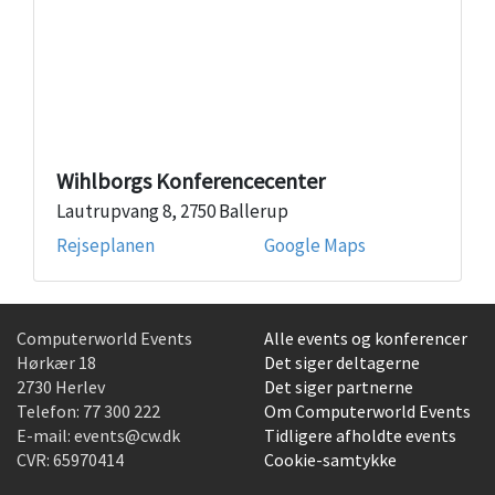
Wihlborgs Konferencecenter
Lautrupvang 8, 2750 Ballerup
Rejseplanen
Google Maps
Computerworld Events
Alle events og konferencer
Hørkær 18
Det siger deltagerne
2730 Herlev
Det siger partnerne
Telefon:
77 300 222
Om Computerworld Events
E-mail:
events@cw.dk
Tidligere afholdte events
CVR: 65970414
Cookie-samtykke