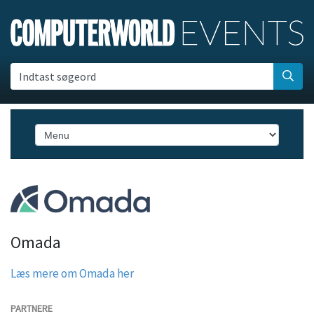
Indtast søgeord
Omada
Læs mere om Omada her
PARTNERE