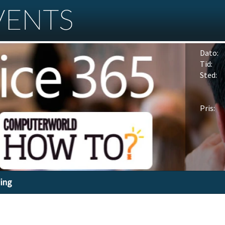
Dato:
Tid:
Sted:
Pris:
ding