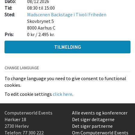
Dato:
08/12 2026
Tid:
08:30 til 15:00
Sted:
Madscenen Backstage i Tivoli Friheden
Skovbrynet 5
8000
Aarhus C
Pris:
0 kr / 2.495 kr.
TILMELDING
CHANGE LANGUAGE
To change language you need to give consent to functional
cookies.
To edit cookie settings
click here
.
Computerworld Events
Alle events og konferencer
Hørkær 18
Det siger deltagerne
2730 Herlev
Det siger partnerne
Telefon:
77 300 222
Om Computerworld Events