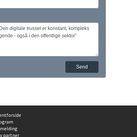
Send
entforside
ogram
lmelding
iv partner