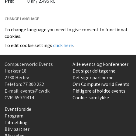
Pris:
0 kr / 2.495 kr.
CHANGE LANGUAGE
To change language you need to give consent to functional
cookies.
To edit cookie settings
click here
.
Computerworld Events
Alle events og konferencer
Hørkær 18
Det siger deltagerne
2730 Herlev
Det siger partnerne
Telefon:
77 300 222
Om Computerworld Events
E-mail:
events@cw.dk
Tidligere afholdte events
CVR: 65970414
Cookie-samtykke
Eventforside
Program
Tilmelding
Bliv partner
Bliv taler