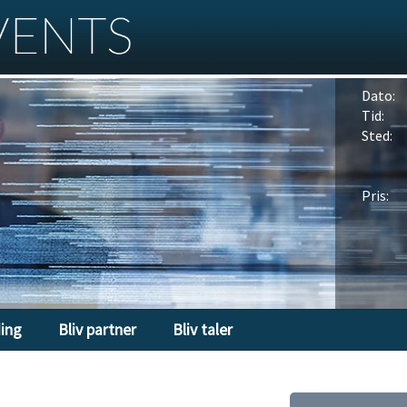
Dato:
Tid:
Sted:
Pris:
ding
Bliv partner
Bliv taler