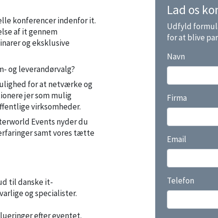
Lad os ko
le konferencer indenfor it.
Udfyld formula
else af it gennem
for at blive p
narer og eksklusive
Navn
m- og leverandørvalg?
ulighed for at netværke og
tionere jer som mulig
Firma
offentlige virksomheder.
terworld Events nyder du
erfaringer samt vores tætte
Email
Telefon
 til danske it-
arlige og specialister.
lueringer efter eventet.