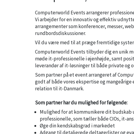
Computerworld Events arrangerer professionel
Vi arbejder for en innovativ og effektiv udnytt
arrangementer som konferencer, messer, webi
rundbordsdiskussioner.
Vil du være med til at præge fremtidige syste
Computerworld Events tilbyder dig en unik m
møde it-professionelle i øjenhøjde, samt posi
leverandør af it-løsninger til både private og 
Som partner på et event arrangeret af Compu
godt af både vores ekspertise og mangeårige 
relation til it-Danmark.
Som partner har du mulighed for følgende:
Mulighed for at kommunikere dit budskab ud
professionelle, som tæller både CIOs, it-ansv
Øge din kendskabsgrad i markedet
Adgang til detaljerede deltagerlister og eva