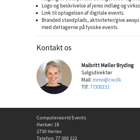
Logo og beskrivelse af jeres indlæg og virk
Link til optagelsen af digitale events.
Branded standplads, aktiviteter/give aways
med deltagerne på fysiske events.
Kontakt os
Maibritt Møller Bryding
Salgsdirektør
Mail:
mmo@cw.dk
Tlf:
77300151
Computerworld Events
Hørkær 18
2730 Herlev
Telefon:
77 300 222