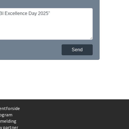
Send
entforside
ogram
lmelding
iv partner