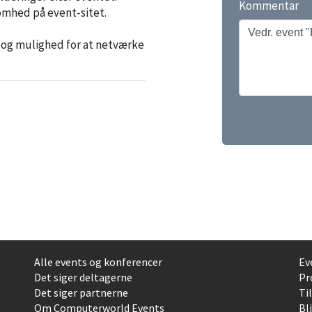
Kommentar
somhed på event-sitet.
 og mulighed for at netværke
Alle events og konferencer
Ev
Det siger deltagerne
Pr
Det siger partnerne
Ti
Om Computerworld Events
Bl