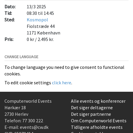
Dato:
13/3 2025
Tid:
08:30 til 14:45
Sted:
Kosmopol
Fiolstræde 44
1171
København
Pris:
0 kr / 2.495 kr.
CHANGE LANGUAGE
To change language you need to give consent to functional
cookies.
To edit cookie settings
click here
.
Computerworld Events
Alle events og konferencer
Hørkær 18
Det siger deltagerne
2730 Herlev
Det siger partnerne
Telefon:
77 300 222
Om Computerworld Events
E-mail:
events@cw.dk
Tidligere afholdte events