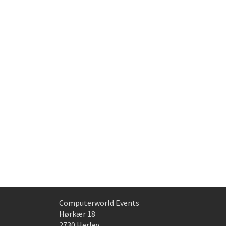
Computerworld Events
Hørkær 18
2730 Herlev