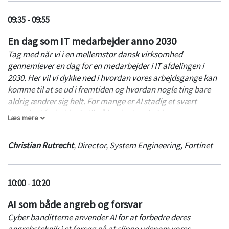
Udvikle et anvendelsesrammeværk til at sikre GenAI i
din organisation
09:35
-
09:55
Oplægget afholdes på engelsk.
En dag som IT medarbejder anno 2030
Tag med når vi i en mellemstor dansk virksomhed
gennemlever en dag for en medarbejder i IT afdelingen i
2030. Her vil vi dykke ned i hvordan vores arbejdsgange kan
komme til at se ud i fremtiden og hvordan nogle ting bare
aldrig ændrer sig helt. For mange er AI stadig et svært
begreb at forholde sig til på konkrete arbejdsgange, men
Læs mere
hvad hvis vi i fremtiden slet ikke har et valg om at bruge det?
Christian Rutrecht
,
Director, System Engineering
,
Fortinet
I løbet af gennemgangen vil Fortinet gennemgå, hvordan en
IT medarbejder med flere ansvarsområder inden for både
Sikkerhed og netværk kan komme igennem en travl hverdag
10:00
-
10:20
og stadig komme hjem til tiden.
AI som både angreb og forsvar
Cyber banditterne anvender AI for at forbedre deres
angrebsteknik i et forsøg på at slippe udenom vores