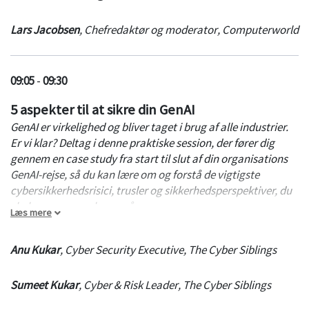
Lars Jacobsen
,
Chefredaktør og moderator
,
Computerworld
09:05
-
09:30
5 aspekter til at sikre din GenAI
GenAI er virkelighed og bliver taget i brug af alle industrier.
Er vi klar? Deltag i denne praktiske session, der fører dig
gennem en case study fra start til slut af din organisations
GenAI-rejse, så du kan lære om og forstå de vigtigste
cybersikkerhedsrisici, trusler og sikkerhedsperspektiver, du
skal være opmærksom på.
Læs mere
I denne session vil du:
Anu Kukar
,
Cyber Security Executive
,
The Cyber Siblings
Forstå de vigtigste cybersikkerhedsrisici og trusler ved
Sumeet Kukar
,
Cyber & Risk Leader
,
The Cyber Siblings
GenAI.
Lære om de 5 essentielle punkter for at sikre GenAI.