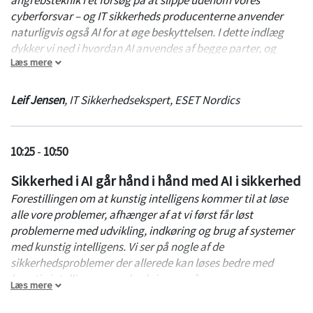
cyberforsvar – og IT sikkerheds producenterne anvender
naturligvis også AI for at øge beskyttelsen. I dette indlæg
dykker vi ned i hvordan AI anvendes af begge parter, og
Læs mere
hvilke fordele og ulemper det medfører.
Leif Jensen
,
IT Sikkerhedsekspert
,
ESET Nordics
10:25
-
10:50
Sikkerhed i AI går hånd i hånd med AI i sikkerhed
Forestillingen om at kunstig intelligens kommer til at løse
alle vore problemer, afhænger af at vi først får løst
problemerne med udvikling, indkøring og brug af systemer
med kunstig intelligens. Vi ser på nogle af de
sikkerhedsproblemer der allerede kan løses bedre med
kunstig intelligens, men beskriver også nye
Læs mere
sikkerhedsproblemer ved brug af kunstig intelligens.