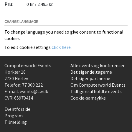
Pris:
0 kr / 2.495 kr.
CHANGE LANGUAGE
To change language you need to give consent to functional
cookies.
To edit cookie settings
click here
.
Computerworld Events
Alle events og konferencer
Hørkær 18
Det siger deltagerne
2730 Herlev
Det siger partnerne
Telefon:
77 300 222
Om Computerworld Events
E-mail:
events@cw.dk
Tidligere afholdte events
CVR: 65970414
Cookie-samtykke
Eventforside
Program
Tilmelding