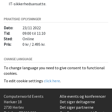
IT-sikkerhedsansatte.
PRAKTISKE OPLYSNINGER
Dato:
23/11 2022
Tid:
09:00 til 11:10
Sted:
Online
Pris:
0 kr / 2.495 kr.
CHANGE LANGUAGE
To change language you need to give consent to functional
cookies.
To edit cookie settings
click here
.
Computerworld Events
Alle events og konferencer
Hørkær 18
Det siger deltagerne
2730 Herlev
Det siger partnerne