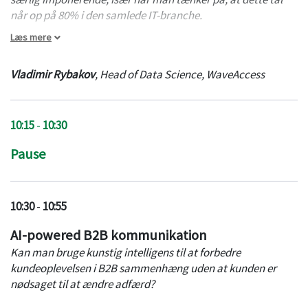
når op på 80% i
den samlede
IT-branche.
Læs mere
Blandt de tilfælde, hvor projekter starter med piloter, er
situationen bedre - baseret på undersøgelser når cirka
Vladimir Rybakov
,
Head of Data Science
,
WaveAccess
halvdelen af dem til produktionsstadiet. Men spørgsmålet
er, hvad der går galt i den resterende halvdel? Vladimir
Rybakov vil
gennemgå
de vigtigste udfordringer, der
10:15
-
10:30
hæmmer den vellykkede overgang fra pilot AI-projekter til
implementering af teknologi i reelle forretningsprocesser.
Pause
Indlægget holdes på engelsk.
10:30
-
10:55
AI-powered B2B kommunikation
Kan man bruge kunstig intelligens til at forbedre
kundeoplevelsen i B2B sammenhæng uden at kunden er
nødsaget til at ændre adfærd?