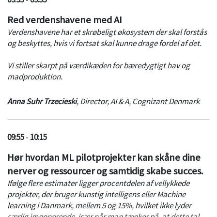
Red verdenshavene med AI
Verdenshavene har et skrøbeligt økosystem der skal forstås
og beskyttes, hvis vi fortsat skal kunne drage fordel af det.
Vi stiller skarpt på værdikæden for bæredygtigt hav og
madproduktion.
Anna Suhr Trzecieski
,
Director, AI & A
,
Cognizant Denmark
09:55
-
10:15
Hør hvordan ML pilotprojekter kan skåne dine
nerver og ressourcer og samtidig skabe succes.
Ifølge
flere
estimater ligger procentdelen af vellykkede
projekter, der bruger kunstig intelligens eller
Machine
learning
i Danmark
, mellem 5 og 15%, hvilket ikke lyder
særlig imponerende, især når man tænker på, at dette tal