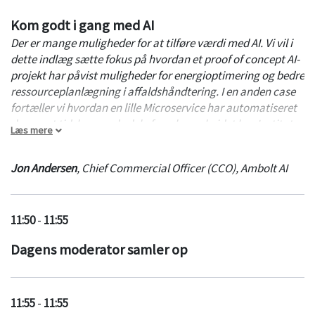
Kom godt i gang med AI
Der er mange muligheder for at tilføre værdi med AI. Vi vil i
dette indlæg sætte fokus på hvordan et proof of concept AI-
projekt har påvist muligheder for energioptimering og bedre
ressourceplanlægning i affaldshåndtering. I en anden case
fortæller vi hvordan en lille Microservice har automatiseret
den mest tidskrævende del af analysearbejdet hos Institut
Læs mere
for Kundetyper.
Jon Andersen
,
Chief Commercial Officer (CCO)
,
Ambolt AI
11:50
-
11:55
Dagens moderator samler op
11:55
-
11:55