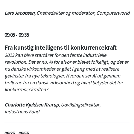
Lars Jacobsen
,
Chefredaktør og moderator
,
Computerworld
09:05
-
09:35
Fra kunstig intelligens til konkurrencekraft
2023 kan blive startåret for den femte industrielle
revolution. Det er nu, AI for alvor er blevet folkeligt, og det er
nu danske virksomheder er gået i gang med at realisere
gevinster fra nye teknologier. Hvordan ser AI ud gennem
brillerne fra en dansk virksomhed og hvad betyder det for
konkurrencekraften?
Charlotte Kjeldsen Krarup
,
Udviklingsdirektør
,
Industriens Fond
09:35
-
09:55