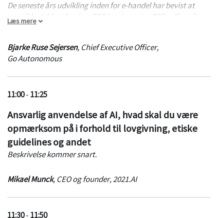
De seneste års udvikling inden for e-handel har bevist at
man ikke 1:1 kan kopiere B2C løsninger i et B2B miljø, på
Læs mere
trods af at dette er forsøgt et utal af gange. Men hvordan
kan man som virksomhed få nogle af de fordele som man får
Bjarke Ruse Sejersen
,
Chief Executive Officer
,
fra e-commerce, uden at man skal tvinge kunden over på
Go Autonomous
platforme og løsninger som slet ikke passer til deres
processer og arbejdsgange?
Bjarke giver sit bud.
11:00
-
11:25
Ansvarlig anvendelse af AI, hvad skal du være
opmærksom på i forhold til lovgivning, etiske
guidelines og andet
Beskrivelse kommer snart.
Mikael Munck
,
CEO og founder
,
2021.AI
11:30
-
11:50