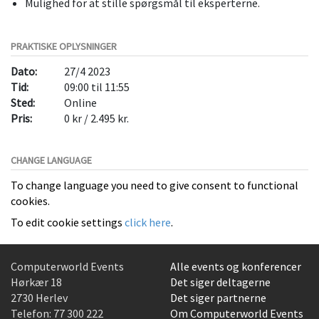
Mulighed for at stille spørgsmål til eksperterne.
PRAKTISKE OPLYSNINGER
Dato:
27/4 2023
Tid:
09:00 til 11:55
Sted:
Online
Pris:
0 kr / 2.495 kr.
CHANGE LANGUAGE
To change language you need to give consent to functional
cookies.
To edit cookie settings
click here
.
Computerworld Events
Alle events og konferencer
Hørkær 18
Det siger deltagerne
2730 Herlev
Det siger partnerne
Telefon:
77 300 222
Om Computerworld Events