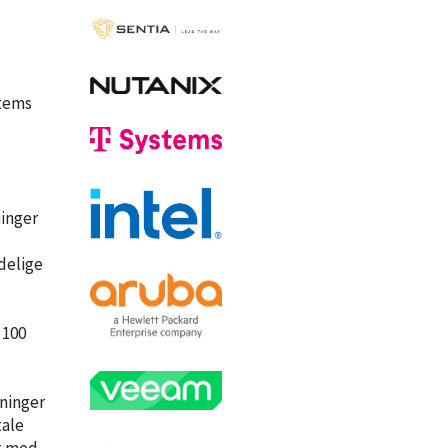
stems
ninger
delige
 100
ninger
tale
rt med