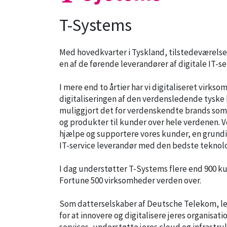
T-Systems
Med hovedkvarter i Tyskland, tilstedeværelse
en af de førende leverandører af digitale IT-se
I mere end to årtier har vi digitaliseret virks
digitaliseringen af den verdensledende tyske 
muliggjort det for verdenskendte brands som 
og produkter til kunder over hele verdenen. V
hjælpe og supportere vores kunder, en grundig
IT-service leverandør med den bedste teknolo
I dag understøtter T-Systems flere end 900 kun
Fortune 500 virksomheder verden over.
Som datterselskaber af Deutsche Telekom, le
for at innovere og digitalisere jeres organisat
services, understøtte jeres cloud og infrastr