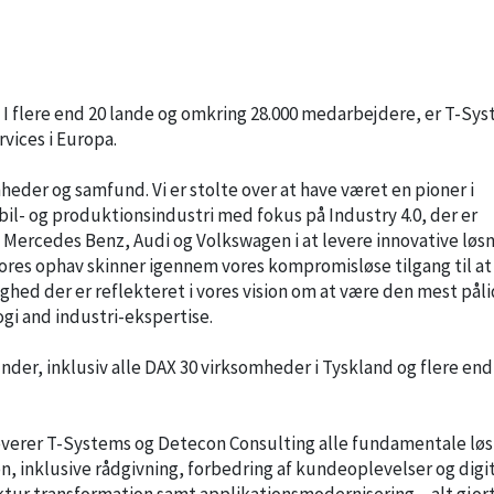
 I flere end 20 lande og omkring 28.000 medarbejdere, er T-Sy
rvices i Europa.
omheder og samfund. Vi er stolte over at have været en pioner i
bil- og produktionsindustri med fokus på Industry 4.0, der er
Mercedes Benz, Audi og Volkswagen i at levere innovative løs
ores ophav skinner igennem vores kompromisløse tilgang til at
hed der er reflekteret i vores vision om at være den mest påli
gi and industri-ekspertise.
der, inklusiv alle DAX 30 virksomheder i Tyskland og flere end
verer T-Systems og Detecon Consulting alle fundamentale løs
ion, inklusive rådgivning, forbedring af kundeoplevelser og digi
uktur transformation samt applikationsmodernisering – alt gjo