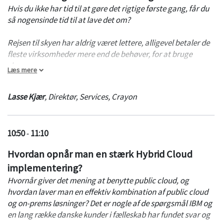
Hvis du ikke har tid til at gøre det rigtige første gang, får du
så nogensinde tid til at lave det om?
Rejsen til skyen har aldrig været lettere, alligevel betaler de
fleste virksomheder mere end de behøver, for at bruge
skyen.
Læs mere
I Crayon guider vi vores kunder sikkert i skyen. Vi bygger en
Lasse Kjær
,
Direktør, Services
,
Crayon
solid cloud governance struktur og sikrer at der er taget
højde for alle aspekter af din virksomheds ønsker, krav og
forventninger til skyen.
10:50
-
11:10
Hvordan opnår man en stærk Hybrid Cloud
implementering?
Hvornår giver det mening at benytte public cloud, og
hvordan laver man en effektiv kombination af public cloud
og on-prems løsninger? Det er nogle af de spørgsmål IBM og
en lang række danske kunder i fælleskab har fundet svar og