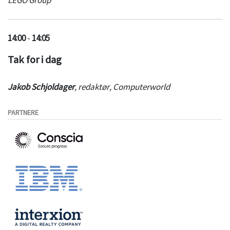
14:00
-
14:05
Tak for i dag
Jakob Schjoldager
,
redaktør
,
Computerworld
PARTNERE