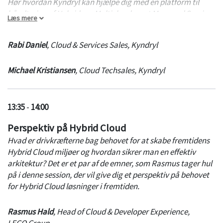
Hør hvordan Kyndryl kan hjælpe dig med én platform til
håndtering af Hybrid- og Multicloud samt Managed Services
Læs mere
til at hjælpe jer på vej.
Rabi Daniel
,
Cloud & Services Sales
,
Kyndryl
Og har man virkelig behov for managed services i en Cloud
verden?
Michael Kristiansen
,
Cloud Techsales
,
Kyndryl
-Det mener vi i Kyndryl, og det er her vi skaber værdi,
specielt når det drejer sig om Hybrid- og Multicloud.
13:35
-
14:00
Perspektiv på Hybrid Cloud
Hvad er drivkræfterne bag behovet for at skabe fremtidens
Hybrid Cloud miljøer og hvordan sikrer man en effektiv
arkitektur? Det er et par af de emner, som Rasmus tager hul
på i denne session, der vil give dig et perspektiv på behovet
for Hybrid Cloud løsninger i fremtiden.
Rasmus Hald
,
Head of Cloud & Developer Experience
,
LEGO Group