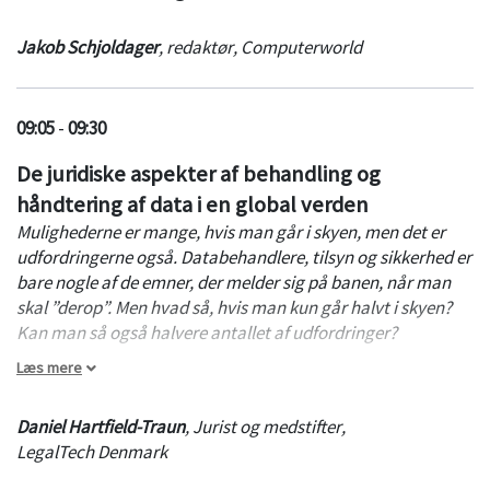
Jakob Schjoldager
,
redaktør
,
Computerworld
09:05
-
09:30
De juridiske aspekter af behandling og
håndtering af data i en global verden
Mulighederne er mange, hvis man går i skyen, men det er
udfordringerne også. Databehandlere, tilsyn og sikkerhed er
bare nogle af de emner, der melder sig på banen, når man
skal ”derop”. Men hvad så, hvis man kun går halvt i skyen?
Kan man så også halvere antallet af udfordringer?
Læs mere
Under oplægget vil nogle af de største juridiske udfordringer
og myter blive adresseret. Tredjelandsoverførsler,
Daniel Hartfield-Traun
,
Jurist og medstifter
,
territorialhøjhedsprincippet og tilsynets vejledning er nogle
LegalTech Denmark
af de emner, der vil blive kigget ind i. Der vil som altid være
mulighed for at stille spørgsmål, og hvis man er heldig, så