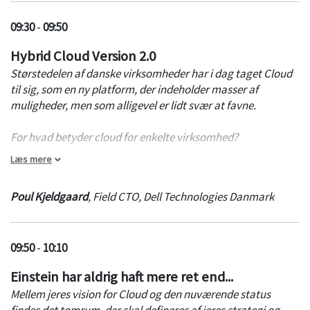
får man også det svar, som man havde håbet på.
09:30
-
09:50
Hybrid Cloud Version 2.0
Størstedelen af danske virksomheder har i dag taget Cloud
til sig, som en ny platform, der indeholder masser af
muligheder, men som alligevel er lidt svær at favne.
For hvad betyder cloud for enkelte virksomhed?
Læs mere
Er det bare en andens computer, der står i et andet
datacenter, som man ikke rigtig er helt sikker på?
Poul Kjeldgaard
,
Field CTO
,
Dell Technologies Danmark
Er det et problem at lægge sine data der?
Og hvordan overkommer jeg udfordringen med
organisatorisk modstand mod forandring?
09:50
-
10:10
Det er i dét spændingsfelt af muligheder og udfordringer, at
Einstein har aldrig haft mere ret end...
Dell Technologies gerne vil inspirere.
Mellem jeres vision for Cloud og den nuværende status
findes det tomrum, der skal defineres af jeres strategi og