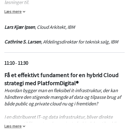
løsninger til.
Læs mere
Cathrine og Lars vil tale om konkrete kunde cases, hvor man
har har anvendt IBMs teknologier til at bygge hybrid cloud
Lars Kjær Ipsen
,
Cloud Arkitekt
,
IBM
løsninger, samt belyse de fordele kunderne har fået og hvilke
faldgruber man skal være opmærksom på, f.eks. mht vendor
Cathrine S. Larsen
,
Afdelingsdirektør for teknisk salg
,
IBM
lock-in , data privacy etc.
11:10
-
11:30
Få et effektivt fundament for en hybrid Cloud
strategi med PlatformDigital®
Hvordan bygger man en fleksibel it-infrastruktur, der kan
håndtere den stigende mængde af data og tilpasse brug af
både public og private cloud nu og i fremtiden?
I en distribueret IT- og data infrastruktur, bliver direkte
adgange til fibernetværk og private forbindelser til public
Læs mere