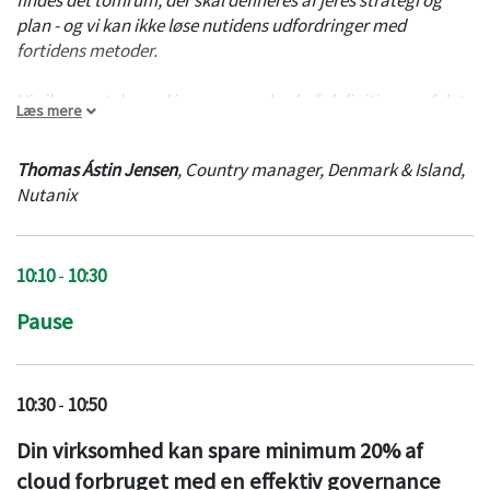
Dell Technologies har valgt strategisk at flytte barren for,
plan - og vi kan ikke løse nutidens udfordringer med
hvad der er muligt, og hvordan danske virksomheder
fortidens metoder.
hurtigere får fordelene ved cloud uden ulemperne følger
med.
Vi vil gerne tale med jer om vores bud på definitionen af det
Læs mere
strategiske fundament der er nødvendigt for succes i en
Hør, hvordan du skaber en version 2.0 af din cloudstrategi
verden i konstant transformation – samt naturligvis forsøge
Thomas Ástin Jensen
,
Country manager, Denmark & Island
,
med fokus på business outcome.
at give indsigt I hvordan Nutanix kan bidrage positivt til at
Nutanix
opnå jeres målsætning om optimalt udbytte af en Hybrid
cloud forretningsmodel.
10:10
-
10:30
Pause
10:30
-
10:50
Din virksomhed kan spare minimum 20% af
cloud forbruget med en effektiv governance