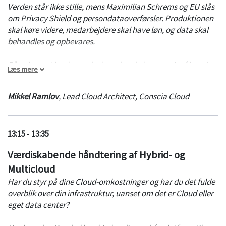
Verden står ikke stille, mens Maximilian Schrems og EU slås
om Privacy Shield og persondataoverførsler. Produktionen
skal køre videre, medarbejdere skal have løn, og data skal
behandles og opbevares.
På oplægget her hører du, hvordan du kommer i mål med
Læs mere
din ”Cloud first” eller en ”Cloud only”-strategi.
Mikkel Ramlov tager publikum igennem den svære
Mikkel Ramlov
,
Lead Cloud Architect
,
Conscia Cloud
rejse fra strategi til praksis. Han fortæller bla. om
Hvordan man lykkes med Cloud-strategien i praksis
Hvordan Cloud native principper kan drive sikker
13:15
-
13:35
udvikling i AWS, verdens største cloud leverandør
Eksempler på virksomheder, hvor Cloud er gået fra
Værdiskabende håndtering af Hybrid- og
strategi til praksis
Multicloud
Og ikke mindst: hvordan man undgår skybrud ved at
sikre sin infrastruktur i skyen
Har du styr på dine Cloud-omkostninger og har du det fulde
overblik over din infrastruktur, uanset om det er Cloud eller
eget data center?