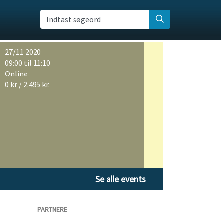
Indtast søgeord
27/11 2020
09:00 til 11:10
Online
0 kr / 2.495 kr.
Se alle events
PARTNERE