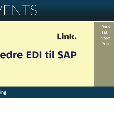
Dato:
Tid:
Sted:
Pris:
ding