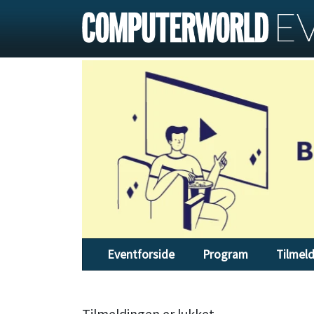
Eventforside
Program
Tilmel
Tilmeldingen er lukket