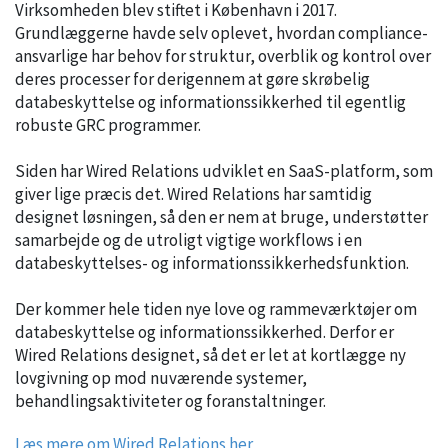
Virksomheden blev stiftet i København i 2017.
Grundlæggerne havde selv oplevet, hvordan compliance-
ansvarlige har behov for struktur, overblik og kontrol over
deres processer for derigennem at gøre skrøbelig
databeskyttelse og informationssikkerhed til egentlig
robuste GRC programmer.
Siden har Wired Relations udviklet en SaaS-platform, som
giver lige præcis det. Wired Relations har samtidig
designet løsningen, så den er nem at bruge, understøtter
samarbejde og de utroligt vigtige workflows i en
databeskyttelses- og informationssikkerhedsfunktion.
Der kommer hele tiden nye love og rammeværktøjer om
databeskyttelse og informationssikkerhed. Derfor er
Wired Relations designet, så det er let at kortlægge ny
lovgivning op mod nuværende systemer,
behandlingsaktiviteter og foranstaltninger.
Læs mere om Wired Relations her