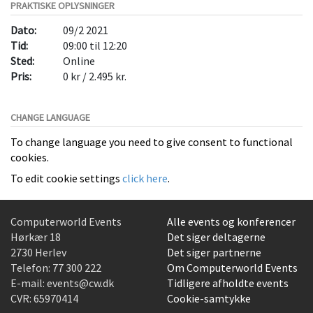
PRAKTISKE OPLYSNINGER
Dato:
09/2 2021
Tid:
09:00 til 12:20
Sted:
Online
Pris:
0 kr / 2.495 kr.
CHANGE LANGUAGE
To change language you need to give consent to functional
cookies.
To edit cookie settings
click here
.
Computerworld Events
Alle events og konferencer
Hørkær 18
Det siger deltagerne
2730 Herlev
Det siger partnerne
Telefon:
77 300 222
Om Computerworld Events
E-mail:
events@cw.dk
Tidligere afholdte events
CVR: 65970414
Cookie-samtykke